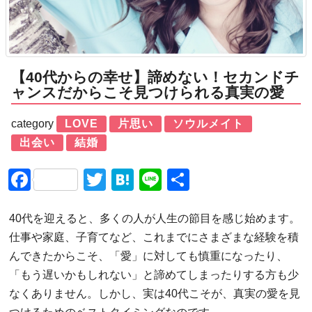
【40代からの幸せ】諦めない！セカンドチ
ャンスだからこそ見つけられる真実の愛
category
LOVE
片思い
ソウルメイト
出会い
結婚
Facebook
Twitter
Hatena
Line
共
有
40代を迎えると、多くの人が人生の節目を感じ始めます。
仕事や家庭、子育てなど、これまでにさまざまな経験を積
んできたからこそ、「愛」に対しても慎重になったり、
「もう遅いかもしれない」と諦めてしまったりする方も少
なくありません。しかし、実は40代こそが、真実の愛を見