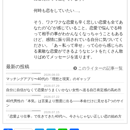
何時も恋をしていたい…。
そう、ワクワクな恋愛も辛く悲しい恋愛も全てあ
なたの”心”が感じていること。恋愛で悩んでる時
って相手の事がわかんなくなっちゃうこともある
けど、感情に振り回されている自分に気づいてく
ださい。「あ～私って幸せ」って心から感じられ
る素敵な恋愛ができるようなヒントをたくさん散
りばめてメッセージを送ります。
最新の投稿
このライターの記事一覧
love
2026.08.03
マッチングアプリ〜40代の「理想と現実」のギャップ
love
2026.07.29
自分に自信がなくて恋愛がうまくいかない女性へ送る自己肯定感の高め方
love
2026.07.22
40代男性の「本気」は言葉より態度に出る——本命だけに見せる7つのサイ
ン
love
2026.07.15
「恋愛より仕事」で生きてきた40代へ。今さらじゃない正しい恋の始め方