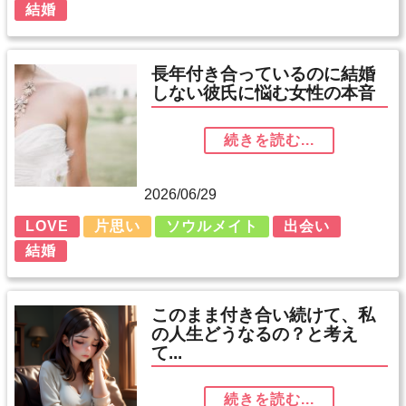
結婚
長年付き合っているのに結婚
しない彼氏に悩む女性の本音
続きを読む...
2026/06/29
LOVE
片思い
ソウルメイト
出会い
結婚
このまま付き合い続けて、私
の人生どうなるの？と考え
て...
続きを読む...