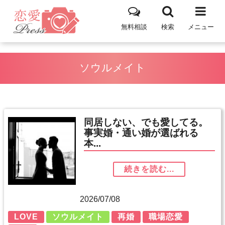
無料相談
検索
メニュー
ソウルメイト
同居しない、でも愛してる。
事実婚・通い婚が選ばれる
本...
続きを読む...
2026/07/08
LOVE
ソウルメイト
再婚
職場恋愛