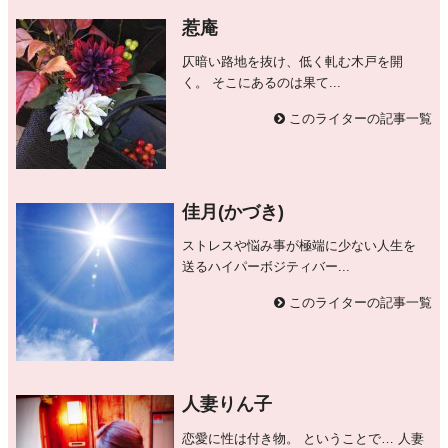
惹庵
仄暗い路地を抜け、低く軋む木戸を開
く。 そこにあるのは果て...
このライターの記事一覧
佳月(かづき)
ストレスや悩み事が極端に少ない人生を
送るハイパーボジティバー...
このライターの記事一覧
人妻りん子
恋愛に性は付き物。 ということで… 人妻