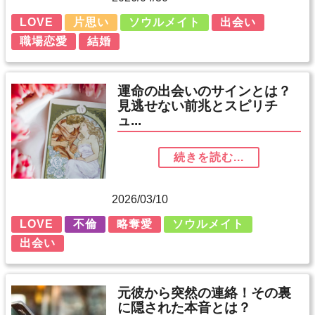
LOVE
片思い
ソウルメイト
出会い
職場恋愛
結婚
運命の出会いのサインとは？
見逃せない前兆とスピリチ
ュ...
続きを読む...
2026/03/10
LOVE
不倫
略奪愛
ソウルメイト
出会い
元彼から突然の連絡！その裏
に隠された本音とは？