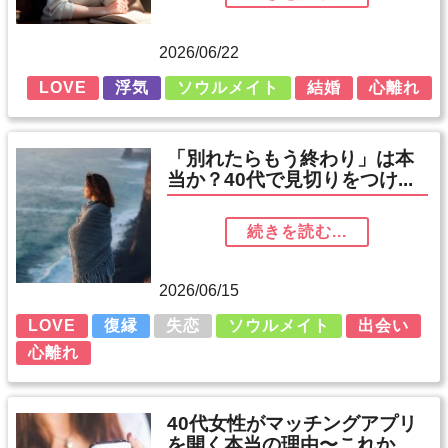
2026/06/22
LOVE
浮気
ソウルメイト
結婚
心離れ
「別れたらもう終わり」は本
当か？40代で見切りをつけ...
続きを読む...
2026/06/15
LOVE
復縁
失恋
ソウルメイト
出会い
心離れ
40代女性がマッチングアプリ
を開く本当の理由〜これか...