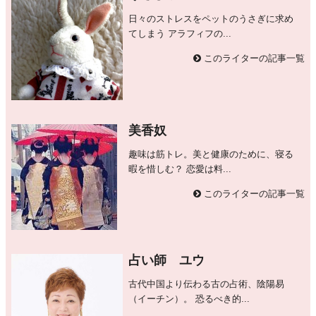
日々のストレスをペットのうさぎに求め
てしまう アラフィフの...
このライターの記事一覧
美香奴
趣味は筋トレ。美と健康のために、寝る
暇を惜しむ？ 恋愛は料...
このライターの記事一覧
占い師 ユウ
古代中国より伝わる古の占術、陰陽易
（イーチン）。 恐るべき的...