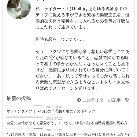
私、ライタートト(Thoth)はあらゆる現象をポジ
ティブに捉える事ができる究極の楽観主義者。健
康的な肉体と精神を手に入れるため食事と呼吸法
にこだわって生きています。
何時も恋をしていたい…。
そう、ワクワクな恋愛も辛く悲しい恋愛も全てあ
なたの”心”が感じていること。恋愛で悩んでる時
って相手の事がわかんなくなっちゃうこともある
けど、感情に振り回されている自分に気づいてく
ださい。「あ～私って幸せ」って心から感じられ
る素敵な恋愛ができるようなヒントをたくさん散
りばめてメッセージを送ります。
最新の投稿
このライターの記事一覧
love
2026.08.03
マッチングアプリ〜40代の「理想と現実」のギャップ
love
2026.07.29
自分に自信がなくて恋愛がうまくいかない女性へ送る自己肯定感の高め方
love
2026.07.22
40代男性の「本気」は言葉より態度に出る——本命だけに見せる7つのサイ