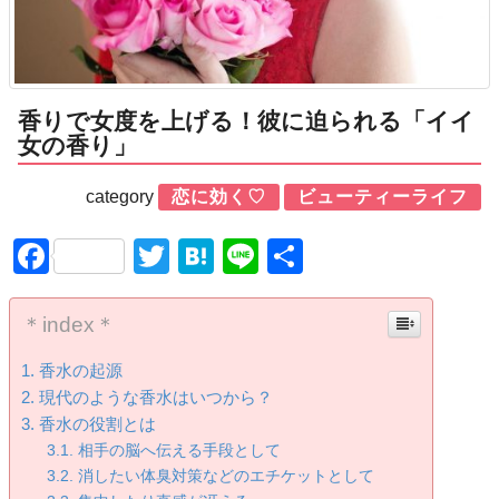
香りで女度を上げる！彼に迫られる「イイ
女の香り」
category
恋に効く♡
ビューティーライフ
Facebook
Twitter
Hatena
Line
共
有
＊index＊
香水の起源
現代のような香水はいつから？
香水の役割とは
相手の脳へ伝える手段として
消したい体臭対策などのエチケットとして