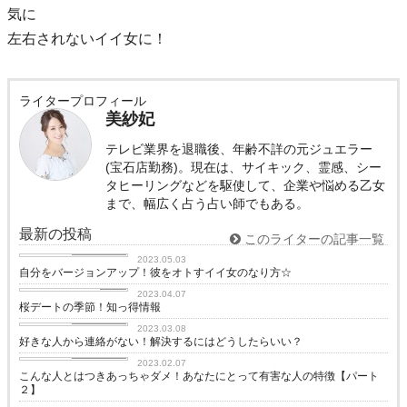
気に
左右されないイイ女に！
ライタープロフィール
美紗妃
テレビ業界を退職後、年齢不詳の元ジュエラー
(宝石店勤務)。現在は、サイキック、霊感、シー
タヒーリングなどを駆使して、企業や悩める乙女
まで、幅広く占う占い師でもある。
最新の投稿
このライターの記事一覧
恋愛コラム
2023.05.03
自分をバージョンアップ！彼をオトすイイ女のなり方☆
love
2023.04.07
桜デートの季節！知っ得情報
恋愛コラム
2023.03.08
好きな人から連絡がない！解決するにはどうしたらいい？
恋愛コラム
2023.02.07
こんな人とはつきあっちゃダメ！あなたにとって有害な人の特徴【パート
２】