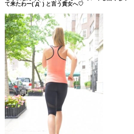
て来たわー(´Д` ) と言う貴女へ♡