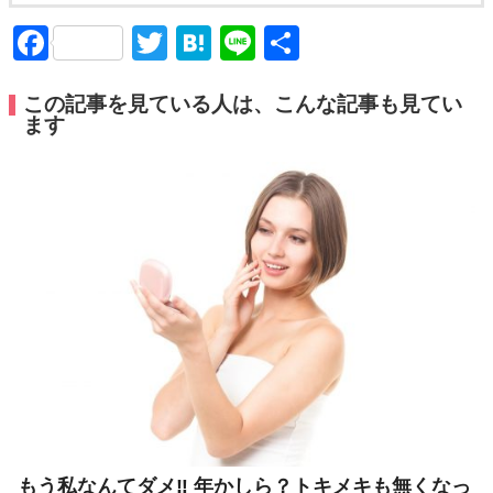
Facebook
Twitter
Hatena
Line
共
有
この記事を見ている人は、こんな記事も見てい
ます
もう私なんてダメ‼︎ 年かしら？トキメキも無くなっ