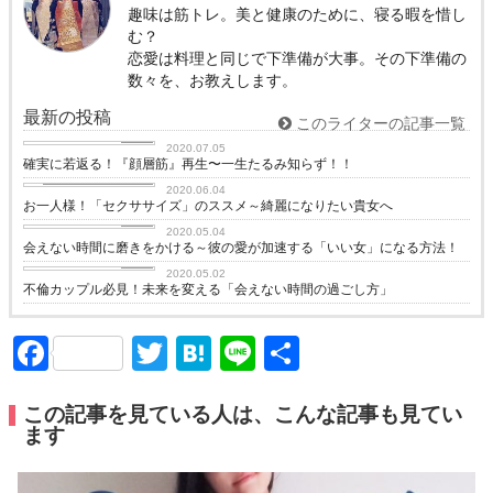
趣味は筋トレ。美と健康のために、寝る暇を惜し
む？
恋愛は料理と同じで下準備が大事。その下準備の
数々を、お教えします。
最新の投稿
このライターの記事一覧
love
2020.07.05
確実に若返る！『顔層筋』再生〜一生たるみ知らず！！
ビューティーライフ
2020.06.04
お一人様！「セクササイズ」のススメ～綺麗になりたい貴女へ
love
2020.05.04
会えない時間に磨きをかける～彼の愛が加速する「いい女」になる方法！
love
2020.05.02
不倫カップル必見！未来を変える「会えない時間の過ごし方」
Facebook
Twitter
Hatena
Line
共
有
この記事を見ている人は、こんな記事も見てい
ます