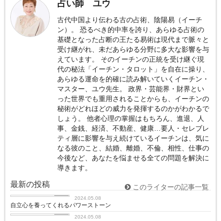
占い師 ユウ
古代中国より伝わる古の占術、陰陽易（イーチ
ン）。 恐るべき的中率を誇り、あらゆる占術の
基礎となった占断の王たる易術は現代まで脈々と
受け継がれ、未だあらゆる分野に多大な影響を与
えています。 そのイーチンの正統を受け継ぐ現
代の秘法「イーチン・タロット」を自在に操り、
あらゆる運命を的確に読み解いていくイーチン・
マスター、ユウ先生。 政界・芸能界・財界とい
った世界でも重用されることからも、イーチンの
秘術がどれほどの威力を発揮するのかがわかるで
しょう。 他者心理の掌握はもちろん、進退、人
事、金銭、経済、不動産、健康…要人・セレブレ
ティ層に影響を与え続けているイーチンは、気に
なる彼のこと、結婚、離婚、不倫、相性、仕事の
今後など、あなたを悩ませる全ての問題を解決に
導きます。
最新の投稿
このライターの記事一覧
love
2024.05.08
自立心を養ってくれるパワーストーン
love
2024.05.08