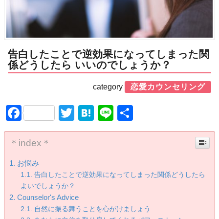
告白したことで逆効果になってしまった関
係どうしたら いいのでしょうか？
category
恋愛カウンセリング
Facebook
Twitter
Hatena
Line
共
有
＊index＊
お悩み
告白したことで逆効果になってしまった関係どうしたら
よいでしょうか？
Counselor's Advice
自然に振る舞うことを心がけましょう