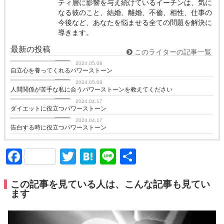
ティ層に影響を与え続けているイーチンは、気に
なる彼のこと、結婚、離婚、不倫、相性、仕事の
今後など、あなたを悩ませる全ての問題を解決に
導きます。
最新の投稿
このライターの記事一覧
love
2024.05.08
自立心を養ってくれるパワーストーン
love
2024.05.08
人間関係が苦手な私に合うパワーストーンを教えてください
love
2024.04.17
ダイエットに役立つパワーストーン
love
2024.04.17
告白する時に役立つパワーストーン
Facebook
Twitter
Hatena
Line
共
有
この記事を見ている人は、こんな記事も見てい
ます