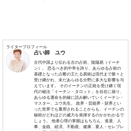
ライタープロフィール
占い師 ユウ
古代中国より伝わる古の占術、陰陽易（イーチ
ン）。 恐るべき的中率を誇り、あらゆる占術の
基礎となった占断の王たる易術は現代まで脈々と
受け継がれ、未だあらゆる分野に多大な影響を与
えています。 そのイーチンの正統を受け継ぐ現
代の秘法「イーチン・タロット」を自在に操り、
あらゆる運命を的確に読み解いていくイーチン・
マスター、ユウ先生。 政界・芸能界・財界とい
った世界でも重用されることからも、イーチンの
秘術がどれほどの威力を発揮するのかがわかるで
しょう。 他者心理の掌握はもちろん、進退、人
事、金銭、経済、不動産、健康…要人・セレブレ