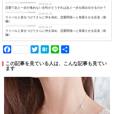
恋愛コラム
2025.02.07
恋愛であと一歩が進めない女性がどうすればあと一歩を踏み出せるのか？
love
2025.01.15
ライバルと差をつけてさらに仲を深め、恋愛関係へと発展させる近道（後
編）
love
2025.01.15
ライバルと差をつけてさらに仲を深め、恋愛関係へと発展させる近道（前
編）
Facebook
Twitter
Hatena
Line
共
有
この記事を見ている人は、こんな記事も見てい
ます