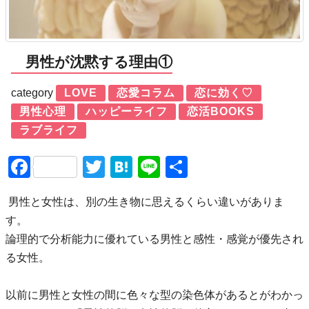
男性が沈黙する理由①
category
LOVE
恋愛コラム
恋に効く♡
男性心理
ハッピーライフ
恋活BOOKS
ラブライフ
Facebook
Twitter
Hatena
Line
共
有
男性と女性は、別の生き物に思えるくらい違いがありま
す。
論理的で分析能力に優れている男性と感性・感覚が優先され
る女性。
以前に男性と女性の間に色々な型の染色体があるとがわかっ