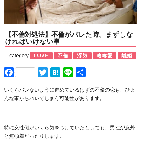
【不倫対処法】不倫がバレた時、まずしな
ければいけない事
category
LOVE
不倫
浮気
略奪愛
離婚
Facebook
Twitter
Hatena
Line
共
有
いくらバレないように進めているはずの不倫の恋も、ひょ
んな事からバレてしまう可能性があります。
特に女性側がいくら気をつけていたとしても、男性が意外
と無頓着だったりします。