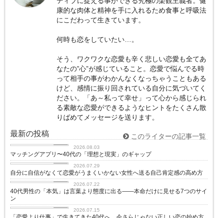
ティブに捉える事ができる究極の楽観主義者。健
康的な肉体と精神を手に入れるため食事と呼吸法
にこだわって生きています。
何時も恋をしていたい…。
そう、ワクワクな恋愛も辛く悲しい恋愛も全てあ
なたの”心”が感じていること。恋愛で悩んでる時
って相手の事がわかんなくなっちゃうこともある
けど、感情に振り回されている自分に気づいてく
ださい。「あ～私って幸せ」って心から感じられ
る素敵な恋愛ができるようなヒントをたくさん散
りばめてメッセージを送ります。
最新の投稿
このライターの記事一覧
love
2026.08.03
マッチングアプリ〜40代の「理想と現実」のギャップ
love
2026.07.29
自分に自信がなくて恋愛がうまくいかない女性へ送る自己肯定感の高め方
love
2026.07.22
40代男性の「本気」は言葉より態度に出る——本命だけに見せる7つのサイ
ン
love
2026.07.15
「恋愛より仕事」で生きてきた40代へ。今さらじゃない正しい恋の始め方