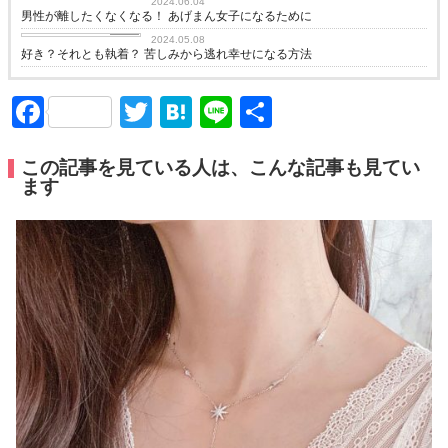
2024.06.04
男性が離したくなくなる！ あげまん女子になるために
love
2024.05.08
好き？それとも執着？ 苦しみから逃れ幸せになる方法
Facebook
Twitter
Hatena
Line
共
有
この記事を見ている人は、こんな記事も見てい
ます