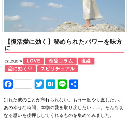
【復活愛に効く】秘められたパワーを味方
に
category
LOVE
恋愛コラム
復縁
恋に効く♡
スピリチュアル
Facebook
Twitter
Hatena
Line
共
有
別れた彼のことが忘れられない。もう一度やり直したい。
あの幸せな時間、本物の愛を取り戻したい……。そんな切
なる思いを後押ししてくれるものを集めてみました。