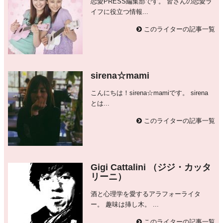
恋愛PRESS編集部です。 皆さんの恋愛ラ
イフに役立つ情報...
このライターの記事一覧
sirena☆mami
こんにちは！sirena☆mamiです。 sirena
とは...
このライターの記事一覧
Gigi Cattalini （ジジ・カッタ
リーニ）
酒と心理学を愛するアラフォーライタ
ー。 趣味は挿し木。 ...
このライターの記事一覧