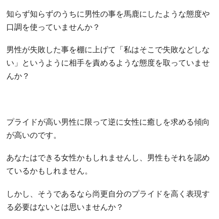
知らず知らずのうちに男性の事を馬鹿にしたような態度や
口調を使っていませんか？
男性が失敗した事を棚に上げて「私はそこで失敗などしな
い」というように相手を責めるような態度を取っていませ
んか？
プライドが高い男性に限って逆に女性に癒しを求める傾向
が高いのです。
あなたはできる女性かもしれませんし、男性もそれを認め
ているかもしれません。
しかし、そうであるなら尚更自分のプライドを高く表現す
る必要はないとは思いませんか？