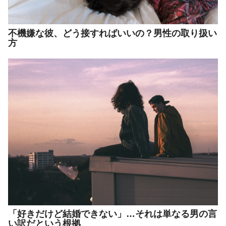
不機嫌な彼、どう接すればいいの？男性の取り扱い
方
「好きだけど結婚できない」…それは単なる男の言
い訳だという根拠