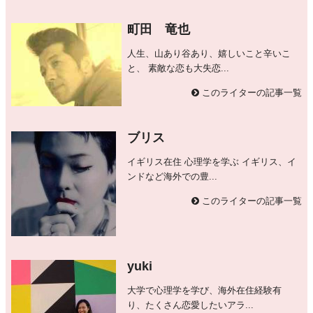
町田 竜也
人生、山あり谷あり、嬉しいこと辛いこ
と、 素敵な恋も大失恋...
このライターの記事一覧
ブリス
イギリス在住 心理学を学ぶ イギリス、イ
ンドなど海外での豊...
このライターの記事一覧
yuki
大学で心理学を学び、海外在住経験有
り、たくさん恋愛したいアラ...