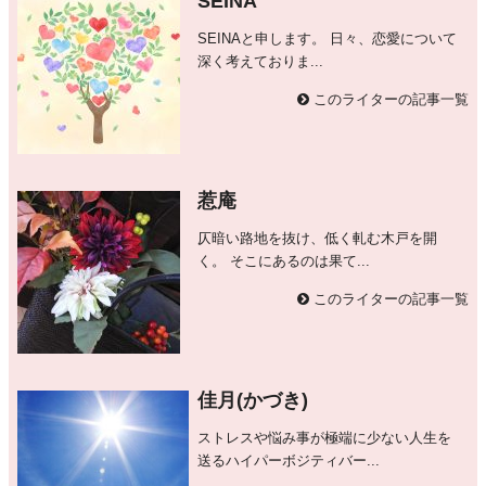
SEINA
SEINAと申します。 日々、恋愛について
深く考えておりま...
このライターの記事一覧
惹庵
仄暗い路地を抜け、低く軋む木戸を開
く。 そこにあるのは果て...
このライターの記事一覧
佳月(かづき)
ストレスや悩み事が極端に少ない人生を
送るハイパーボジティバー...