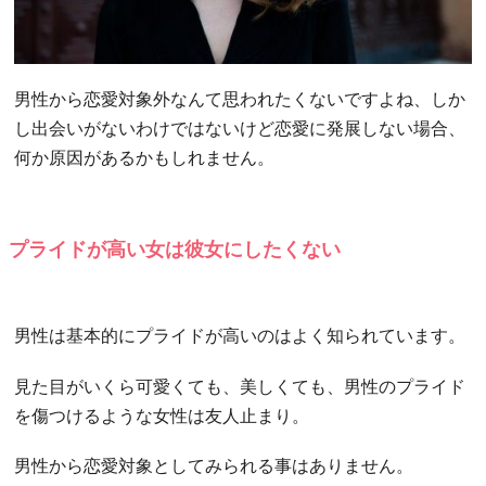
男性から恋愛対象外なんて思われたくないですよね、しか
し出会いがないわけではないけど恋愛に発展しない場合、
何か原因があるかもしれません。
プライドが高い女は彼女にしたくない
男性は基本的にプライドが高いのはよく知られています。
見た目がいくら可愛くても、美しくても、男性のプライド
を傷つけるような女性は友人止まり。
男性から恋愛対象としてみられる事はありません。