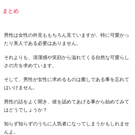
まとめ
男性は女性の外見ももちろん見ていますが、特に可愛かっ
たり美人である必要はありません。
それよりも、清潔感や笑顔から溢れてくる自然な可愛らし
さの方を求めています。
そして、男性が女性に求めるものは癒しである事を忘れて
はいけません。
男性の話をよく聞き、彼を認めてあげる事から始めてみて
はどうでしょうか？
知らず知らずのうちに人気者になってしまうかもしれませ
んよ。