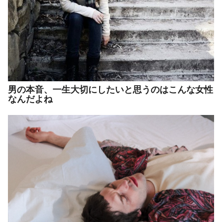
男の本音、一生大切にしたいと思うのはこんな女性
なんだよね