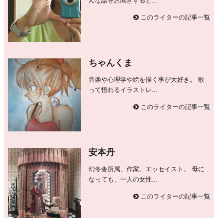
んな話をお聞きすると...
このライターの記事一覧
ちゃんくま
音楽や心理学や絵を描く事が大好き。 歌
って悟れるイラストレ...
このライターの記事一覧
安本丹
幻冬舎所属、作家。エッセイスト。 母に
なっても、一人の女性...
このライターの記事一覧