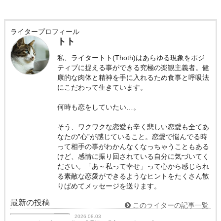
ライタープロフィール
トト
私、ライタートト(Thoth)はあらゆる現象をポジ
ティブに捉える事ができる究極の楽観主義者。健
康的な肉体と精神を手に入れるため食事と呼吸法
にこだわって生きています。
何時も恋をしていたい…。
そう、ワクワクな恋愛も辛く悲しい恋愛も全てあ
なたの”心”が感じていること。恋愛で悩んでる時
って相手の事がわかんなくなっちゃうこともある
けど、感情に振り回されている自分に気づいてく
ださい。「あ～私って幸せ」って心から感じられ
る素敵な恋愛ができるようなヒントをたくさん散
りばめてメッセージを送ります。
最新の投稿
このライターの記事一覧
love
2026.08.03