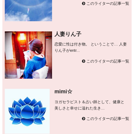
このライターの記事一覧
人妻りん子
恋愛に性は付き物。 ということで… 人妻
りん子がentr...
このライターの記事一覧
mimi☆
ヨガセラピスト＆占い師として、健康と
美しさと幸せに溢れた生き...
このライターの記事一覧