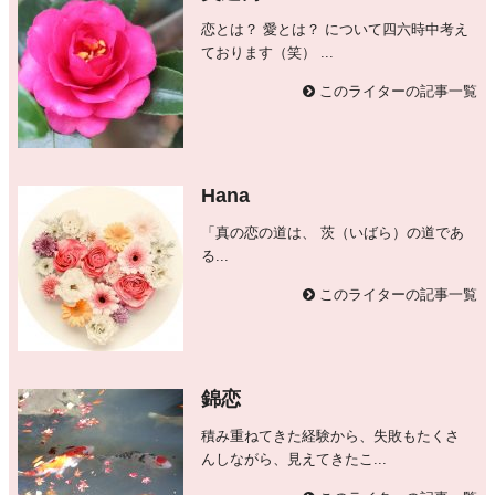
恋とは？ 愛とは？ について四六時中考え
ております（笑） ...
このライターの記事一覧
Hana
「真の恋の道は、 茨（いばら）の道であ
る...
このライターの記事一覧
錦恋
積み重ねてきた経験から、失敗もたくさ
んしながら、見えてきたこ...