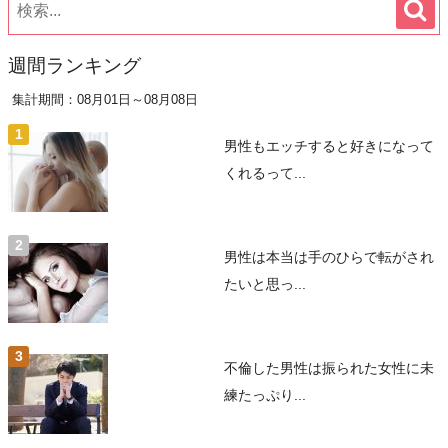
週間ランキング
集計期間：08月01日～08月08日
男性もエッチすると好きになって
くれるって...
男性は本当は手のひらで転がされ
たいと思っ...
不倫した男性は振られた女性に未
練たっぷり...