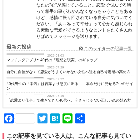
なたの”心”が感じていること。恋愛で悩んでる時
って相手の事がわかんなくなっちゃうこともある
けど、感情に振り回されている自分に気づいてく
ださい。「あ～私って幸せ」って心から感じられ
る素敵な恋愛ができるようなヒントをたくさん散
りばめてメッセージを送ります。
最新の投稿
このライターの記事一覧
love
2026.08.03
マッチングアプリ〜40代の「理想と現実」のギャップ
love
2026.07.29
自分に自信がなくて恋愛がうまくいかない女性へ送る自己肯定感の高め方
love
2026.07.22
40代男性の「本気」は言葉より態度に出る——本命だけに見せる7つのサイ
ン
love
2026.07.15
「恋愛より仕事」で生きてきた40代へ。今さらじゃない正しい恋の始め方
Facebook
Twitter
Hatena
Line
共
有
この記事を見ている人は、こんな記事も見てい