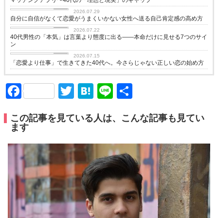
love
2026.07.29
自分に自信がなくて恋愛がうまくいかない女性へ送る自己肯定感の高め方
love
2026.07.22
40代男性の「本気」は言葉より態度に出る——本命だけに見せる7つのサイ
ン
love
2026.07.15
「恋愛より仕事」で生きてきた40代へ。今さらじゃない正しい恋の始め方
Facebook
Twitter
Hatena
Line
共
有
この記事を見ている人は、こんな記事も見てい
ます