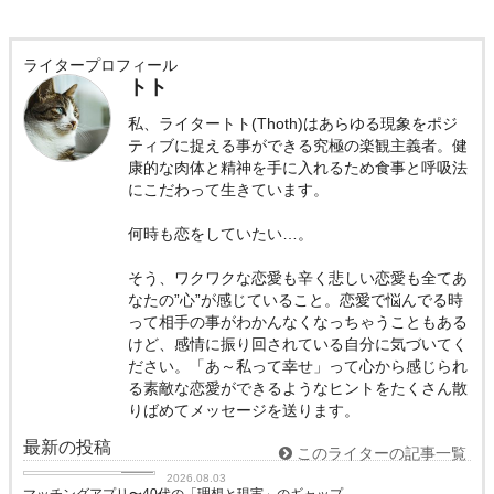
ライタープロフィール
トト
私、ライタートト(Thoth)はあらゆる現象をポジ
ティブに捉える事ができる究極の楽観主義者。健
康的な肉体と精神を手に入れるため食事と呼吸法
にこだわって生きています。
何時も恋をしていたい…。
そう、ワクワクな恋愛も辛く悲しい恋愛も全てあ
なたの”心”が感じていること。恋愛で悩んでる時
って相手の事がわかんなくなっちゃうこともある
けど、感情に振り回されている自分に気づいてく
ださい。「あ～私って幸せ」って心から感じられ
る素敵な恋愛ができるようなヒントをたくさん散
りばめてメッセージを送ります。
最新の投稿
このライターの記事一覧
love
2026.08.03
マッチングアプリ〜40代の「理想と現実」のギャップ