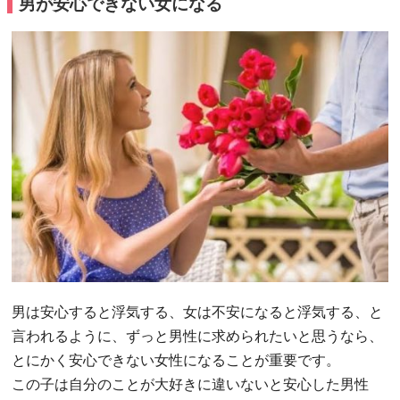
男が安心できない女になる
男は安心すると浮気する、女は不安になると浮気する、と
言われるように、ずっと男性に求められたいと思うなら、
とにかく安心できない女性になることが重要です。
この子は自分のことが大好きに違いないと安心した男性