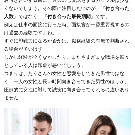
お付き合いする前に、過去の恋愛話をするカップルは少な
くないでしょう。その際に注目したいのが、『
付き合った
人数
』ではなく、『
付き合った最長期間
』です。
例えば仕事の面接に行った時、面接官が一番重要視するの
は過去の経験ですよね。
すぐに即戦力になるか否かは、職務経験の有無で判断され
る場合が多いはず。
しかし経験が全くなかったり、またさまざまな職場を転々
としている人は印象が悪いでしょう。
つまりは、たくさんの女性と恋愛をしてきた男性ではな
く、一人の女性と長い時間向き合ってきた男性のほうが、
圧倒的に女性に対して誠実に向き合ってくれるに違いあり
ません。