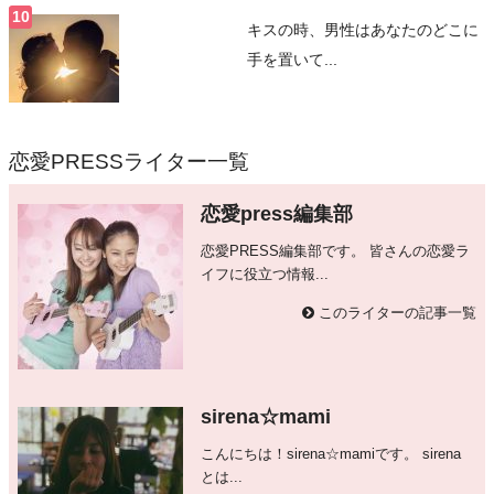
キスの時、男性はあなたのどこに
手を置いて...
恋愛PRESSライター一覧
恋愛press編集部
恋愛PRESS編集部です。 皆さんの恋愛ラ
イフに役立つ情報...
このライターの記事一覧
sirena☆mami
こんにちは！sirena☆mamiです。 sirena
とは...