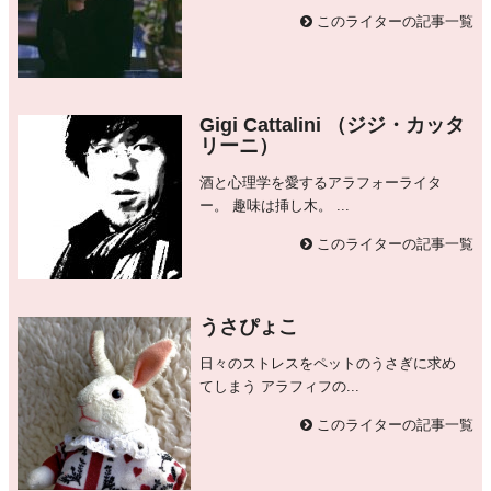
このライターの記事一覧
Gigi Cattalini （ジジ・カッタ
リーニ）
酒と心理学を愛するアラフォーライタ
ー。 趣味は挿し木。 ...
このライターの記事一覧
うさぴょこ
日々のストレスをペットのうさぎに求め
てしまう アラフィフの...
このライターの記事一覧