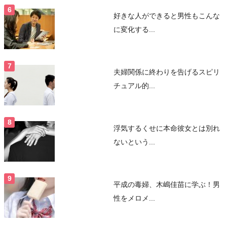
好きな人ができると男性もこんな
に変化する...
夫婦関係に終わりを告げるスピリ
チュアル的...
浮気するくせに本命彼女とは別れ
ないという...
平成の毒婦、木嶋佳苗に学ぶ！男
性をメロメ...