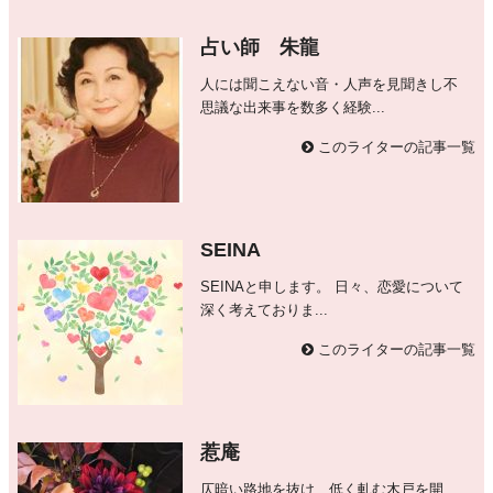
占い師 朱龍
人には聞こえない音・人声を見聞きし不
思議な出来事を数多く経験...
このライターの記事一覧
SEINA
SEINAと申します。 日々、恋愛について
深く考えておりま...
このライターの記事一覧
惹庵
仄暗い路地を抜け、低く軋む木戸を開