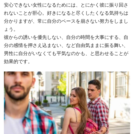
安心できない女性になるためには、とにかく彼に振り回さ
れないことが肝心。好きになると尽くしたくなる気持ちは
分かりますが、常に自分のペースを崩さない努力をしまし
ょう。
彼からの誘いを優先しない、自分の時間を大事にする、自
分の感情を押さえ込まない、など自由気ままに振る舞い、
男性に自分がいなくても平気なのかも、と思わせることが
効果的です。