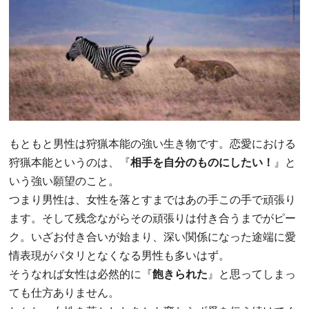
もともと男性は狩猟本能の強い生き物です。恋愛における
狩猟本能というのは、『
相手を自分のものにしたい！
』と
いう強い願望のこと。
つまり男性は、女性を落とすまではあの手この手で頑張り
ます。そして残念ながらその頑張りは付き合うまでがピー
ク。いざお付き合いが始まり、深い関係になった途端に愛
情表現がパタリとなくなる男性も多いはず。
そうなれば女性は必然的に『
飽きられた
』と思ってしまっ
ても仕方ありません。