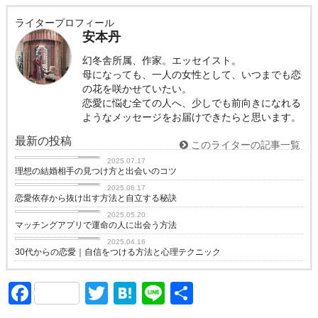
ライタープロフィール
安本丹
幻冬舎所属、作家。エッセイスト。
母になっても、一人の女性として、いつまでも恋
の花を咲かせていたい。
恋愛に悩む全ての人へ、少しでも前向きになれる
ようなメッセージをお届けできたらと思います。
最新の投稿
このライターの記事一覧
love
2025.07.17
理想の結婚相手の見つけ方と出会いのコツ
love
2025.06.17
恋愛依存から抜け出す方法と自立する秘訣
love
2025.05.20
マッチングアプリで運命の人に出会う方法
love
2025.04.16
30代からの恋愛｜自信をつける方法と心理テクニック
Facebook
Twitter
Hatena
Line
共
有