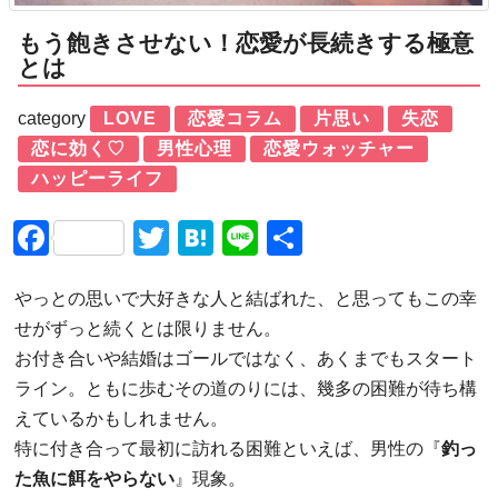
もう飽きさせない！恋愛が長続きする極意
とは
category
LOVE
恋愛コラム
片思い
失恋
恋に効く♡
男性心理
恋愛ウォッチャー
ハッピーライフ
Facebook
Twitter
Hatena
Line
共
有
やっとの思いで大好きな人と結ばれた、と思ってもこの幸
せがずっと続くとは限りません。
お付き合いや結婚はゴールではなく、あくまでもスタート
ライン。ともに歩むその道のりには、幾多の困難が待ち構
えているかもしれません。
特に付き合って最初に訪れる困難といえば、男性の『
釣っ
た魚に餌をやらない
』現象。