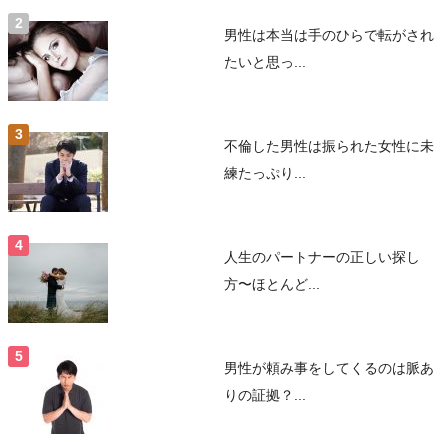
男性は本当は手のひらで転がされ
たいと思っ...
不倫した男性は振られた女性に未
練たっぷり...
人生のパートナーの正しい探し
方〜ほとんど...
男性が頼み事をしてくるのは脈あ
りの証拠？...