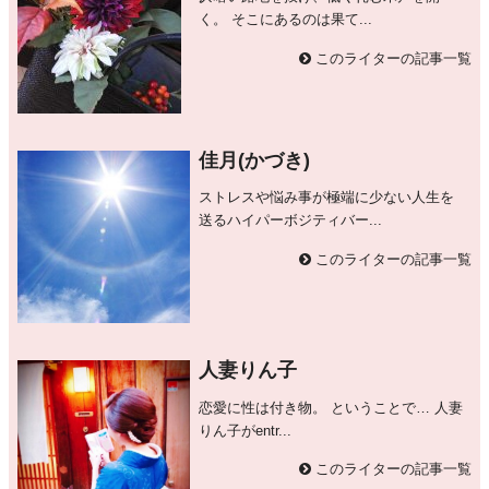
く。 そこにあるのは果て...
このライターの記事一覧
佳月(かづき)
ストレスや悩み事が極端に少ない人生を
送るハイパーボジティバー...
このライターの記事一覧
人妻りん子
恋愛に性は付き物。 ということで… 人妻
りん子がentr...
このライターの記事一覧