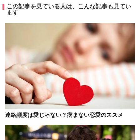
この記事を見ている人は、こんな記事も見てい
ます
連絡頻度は愛じゃない？病まない恋愛のススメ