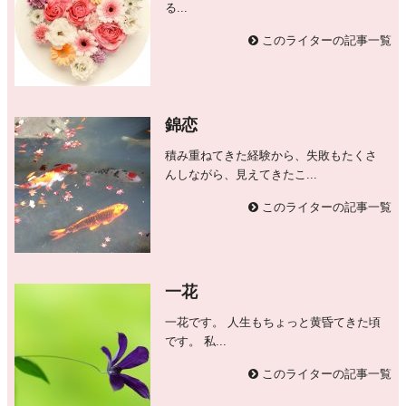
る...
このライターの記事一覧
錦恋
積み重ねてきた経験から、失敗もたくさ
んしながら、見えてきたこ...
このライターの記事一覧
一花
一花です。 人生もちょっと黄昏てきた頃
です。 私...
このライターの記事一覧