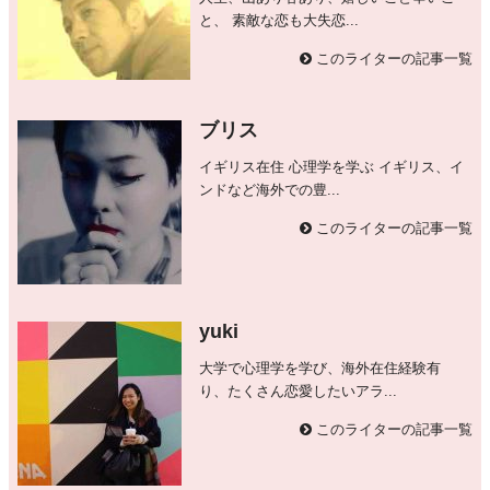
と、 素敵な恋も大失恋...
このライターの記事一覧
ブリス
イギリス在住 心理学を学ぶ イギリス、イ
ンドなど海外での豊...
このライターの記事一覧
yuki
大学で心理学を学び、海外在住経験有
り、たくさん恋愛したいアラ...
このライターの記事一覧