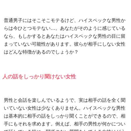
普通男子にはそこそこモテるけど、ハイスペックな男性か
らは今ひとつモテない…。あなたがそのように感じている
なら、もしかするとあなたはハイスペックな男性の目に留
まっていない可能性があります。彼らが相手にしない女性
はどんな特徴があるのでしょうか？
人の話をしっかり聞けない女性
男性と会話を楽しんでいるようで、実は相手の話を全く聞
いていない女性は少なくありません。ハイスペックな男性
は基本的に相手の話をしっかり聞くことができるので、相
手にもそれを求めます。例えば、相手の男性が何かについ