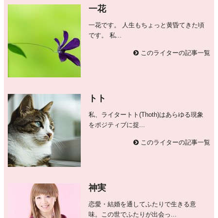
一花
一花です。 人生もちょっと黄昏てきた頃
です。 私...
このライターの記事一覧
トト
私、ライタートト(Thoth)はあらゆる現象
をポジティブに捉...
このライターの記事一覧
神実
恋愛・結婚を通してふたりで生きる意
味。この世でふたりが出会っ...