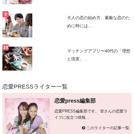
大人の恋の始め方、素敵な恋のた
めに時には...
マッチングアプリ〜40代の「理想
と現実」...
恋愛PRESSライター一覧
恋愛press編集部
恋愛PRESS編集部です。 皆さんの恋愛ラ
イフに役立つ情報...
このライターの記事一覧