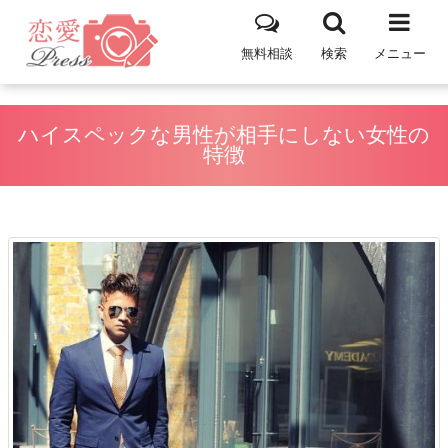
無料相談
検索
メニュー
ハイスペックな男性が相手にしない女性の
特徴