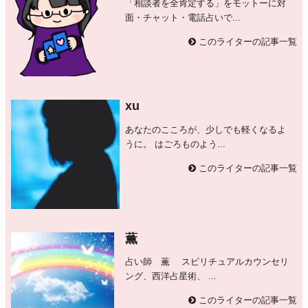
「相談者を全肯定する」をモットーに対
面・チャット・電話占いで...
このライターの記事一覧
xu
あなたのこころが、少しでも軽くなるよ
うに。 はごろものよう...
このライターの記事一覧
薫
占い師 薫 スピリチュアルカウンセリ
ング、西洋占星術、 ...
このライターの記事一覧