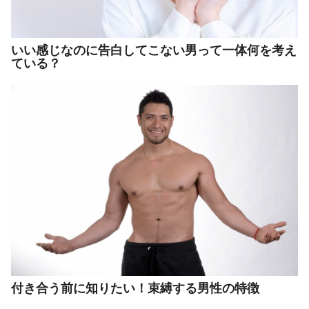
いい感じなのに告白してこない男って一体何を考え
ている？
付き合う前に知りたい！束縛する男性の特徴