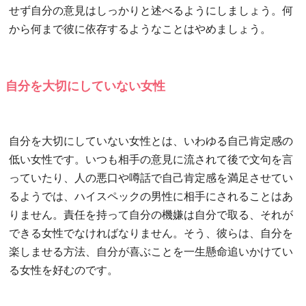
せず自分の意見はしっかりと述べるようにしましょう。何
から何まで彼に依存するようなことはやめましょう。
自分を大切にしていない女性
自分を大切にしていない女性とは、いわゆる自己肯定感の
低い女性です。いつも相手の意見に流されて後で文句を言
っていたり、人の悪口や噂話で自己肯定感を満足させてい
るようでは、ハイスペックの男性に相手にされることはあ
りません。責任を持って自分の機嫌は自分で取る、それが
できる女性でなければなりません。そう、彼らは、自分を
楽しませる方法、自分が喜ぶことを一生懸命追いかけてい
る女性を好むのです。