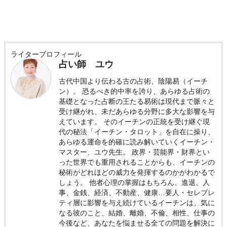
ライタープロフィール
占い師 ユウ
古代中国より伝わる古の占術、陰陽易（イーチ
ン）。 恐るべき的中率を誇り、あらゆる占術の
基礎となった占断の王たる易術は現代まで脈々と
受け継がれ、未だあらゆる分野に多大な影響を与
えています。 そのイーチンの正統を受け継ぐ現
代の秘法「イーチン・タロット」を自在に操り、
あらゆる運命を的確に読み解いていくイーチン・
マスター、ユウ先生。 政界・芸能界・財界とい
った世界でも重用されることからも、イーチンの
秘術がどれほどの威力を発揮するのかがわかるで
しょう。 他者心理の掌握はもちろん、進退、人
事、金銭、経済、不動産、健康…要人・セレブレ
ティ層に影響を与え続けているイーチンは、気に
なる彼のこと、結婚、離婚、不倫、相性、仕事の
今後など、あなたを悩ませる全ての問題を解決に