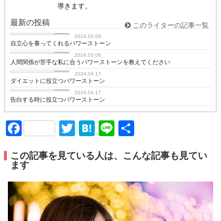
導きます。
最新の投稿
このライターの記事一覧
love
2024.05.08
自立心を養ってくれるパワーストーン
love
2024.05.08
人間関係が苦手な私に合うパワーストーンを教えてください
love
2024.04.17
ダイエットに役立つパワーストーン
love
2024.04.17
告白する時に役立つパワーストーン
Facebook
Twitter
Hatena
Line
共
有
この記事を見ている人は、こんな記事も見てい
ます