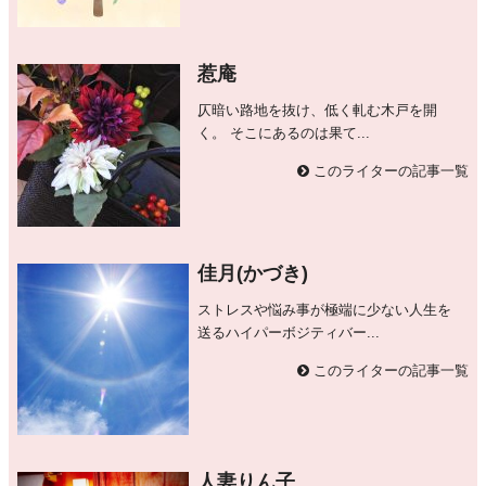
惹庵
仄暗い路地を抜け、低く軋む木戸を開
く。 そこにあるのは果て...
このライターの記事一覧
佳月(かづき)
ストレスや悩み事が極端に少ない人生を
送るハイパーボジティバー...
このライターの記事一覧
人妻りん子