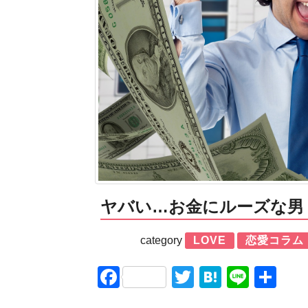
ヤバい…お金にルーズな男
category
LOVE
恋愛コラム
Facebook
Twitter
Hatena
Line
共
有