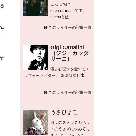
こんにちは！
る
sirena☆mamiです。
sirenaとは...
このライターの記事一覧
や
で
Gigi Cattalini
（ジジ・カッタ
リーニ）
す
酒と心理学を愛するア
ラフォーライター。 趣味は挿し木。
...
このライターの記事一覧
うさぴょこ
日々のストレスをペッ
トのうさぎに求めてし
まう アラフィフの...