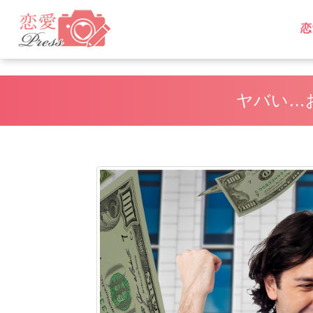
恋
L
L
ヤバい…