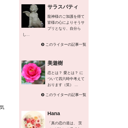
サラスバティ
龍神様のご加護を得て
皆様の心によりそうサ
プリとなり、自分ら
し...
このライターの記事一覧
美遊樹
恋とは？ 愛とは？ に
ついて四六時中考えて
おります（笑） ...
このライターの記事一覧
気
Hana
「真の恋の道は、 茨