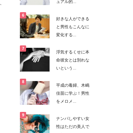
ュアル的...
、
好きな人ができる
と男性もこんなに
変化する...
浮気するくせに本
命彼女とは別れな
いという...
平成の毒婦、木嶋
佳苗に学ぶ！男性
をメロメ...
ナンパしやすい女
性はただの美人で