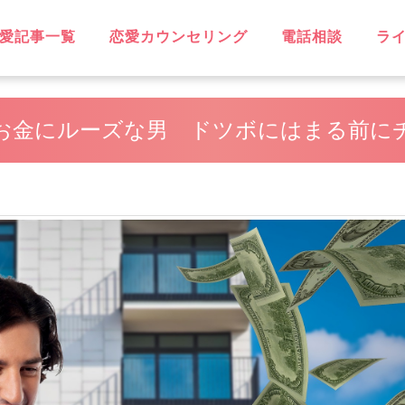
愛記事一覧
恋愛カウンセリング
電話相談
ラ
OVE
不倫
無料相談
片思い
復縁
失恋
浮気
遠距離恋愛
略奪愛
ソウルメイト
スピリチュアル
恋に効く♡
笑えるネタ
子持ち
出会い
デート・旅行
同性愛
結婚
男性心理
恋愛ウォッチャー
ハッピーライフ
ヘルシーライフ
GBT
お金にルーズな男 ドツボにはまる前に