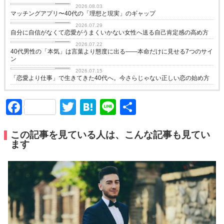
love
2026.08.03
マッチングアプリ〜40代の「理想と現実」のギャップ
love
2026.07.29
自分に自信がなくて恋愛がうまくいかない女性へ送る自己肯定感の高め方
love
2026.07.22
40代男性の「本気」は言葉より態度に出る——本命だけに見せる7つのサイ
ン
love
2026.07.15
「恋愛より仕事」で生きてきた40代へ。今さらじゃない正しい恋の始め方
Facebook
Twitter
Hatena
Line
共
有
この記事を見ている人は、こんな記事も見てい
ます