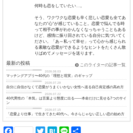
何時も恋をしていたい…。
そう、ワクワクな恋愛も辛く悲しい恋愛も全てあ
なたの”心”が感じていること。恋愛で悩んでる時
って相手の事がわかんなくなっちゃうこともある
けど、感情に振り回されている自分に気づいてく
ださい。「あ～私って幸せ」って心から感じられ
る素敵な恋愛ができるようなヒントをたくさん散
りばめてメッセージを送ります。
最新の投稿
このライターの記事一覧
love
2026.08.03
マッチングアプリ〜40代の「理想と現実」のギャップ
love
2026.07.29
自分に自信がなくて恋愛がうまくいかない女性へ送る自己肯定感の高め方
love
2026.07.22
40代男性の「本気」は言葉より態度に出る——本命だけに見せる7つのサイ
ン
love
2026.07.15
「恋愛より仕事」で生きてきた40代へ。今さらじゃない正しい恋の始め方
Facebook
Twitter
Hatena
Line
共