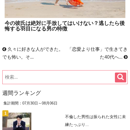
今の彼氏は絶対に手放してはいけない？逃したら後
悔する羽目になる男の特徴
久々に好きな人ができた。
「恋愛より仕事」で生きてき
でも怖い。そ...
た40代へ...
週間ランキング
集計期間：07月30日～08月06日
不倫した男性は振られた女性に未
練たっぷり...