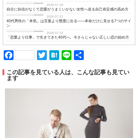
love
2026.07.29
自分に自信がなくて恋愛がうまくいかない女性へ送る自己肯定感の高め方
love
2026.07.22
40代男性の「本気」は言葉より態度に出る——本命だけに見せる7つのサイ
ン
love
2026.07.15
「恋愛より仕事」で生きてきた40代へ。今さらじゃない正しい恋の始め方
Facebook
Twitter
Hatena
Line
共
有
この記事を見ている人は、こんな記事も見てい
ます