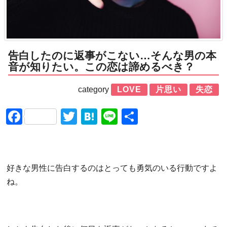
告白したのに返事がこない…そんな男の本
音が知りたい。この恋は諦めるべき？
category
LOVE
片思い
失恋
Facebook
Twitter
Hatena
Line
共
有
好きな男性に告白するのはとっても勇気のいる行動ですよ
ね。