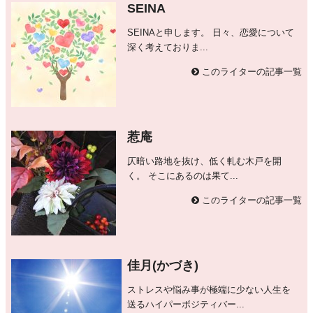
SEINA
SEINAと申します。 日々、恋愛について
深く考えておりま...
このライターの記事一覧
惹庵
仄暗い路地を抜け、低く軋む木戸を開
く。 そこにあるのは果て...
このライターの記事一覧
佳月(かづき)
ストレスや悩み事が極端に少ない人生を
送るハイパーボジティバー...