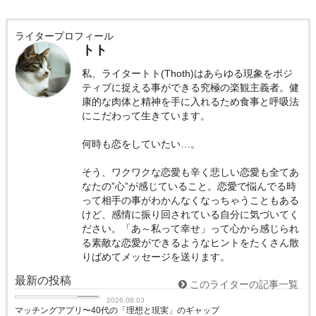
ライタープロフィール
トト
私、ライタートト(Thoth)はあらゆる現象をポジ
ティブに捉える事ができる究極の楽観主義者。健
康的な肉体と精神を手に入れるため食事と呼吸法
にこだわって生きています。
何時も恋をしていたい…。
そう、ワクワクな恋愛も辛く悲しい恋愛も全てあ
なたの”心”が感じていること。恋愛で悩んでる時
って相手の事がわかんなくなっちゃうこともある
けど、感情に振り回されている自分に気づいてく
ださい。「あ～私って幸せ」って心から感じられ
る素敵な恋愛ができるようなヒントをたくさん散
りばめてメッセージを送ります。
最新の投稿
このライターの記事一覧
love
2026.08.03
マッチングアプリ〜40代の「理想と現実」のギャップ