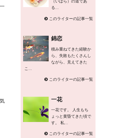
（いばら）の道であ
一
る...
このライターの記事一覧
錦恋
積み重ねてきた経験か
ら、失敗もたくさんし
ながら、見えてきた
こ...
このライターの記事一覧
一花
気
一花です。 人生もち
ょっと黄昏てきた頃で
す。 私...
このライターの記事一覧