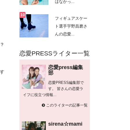
はなかっ...
フィギュアスケー
ト選手宇野昌磨さ
んの恋愛...
？
恋愛PRESSライター一覧
恋愛press編集
す
部
恋愛PRESS編集部で
す。 皆さんの恋愛ラ
イフに役立つ情報...
このライターの記事一覧
sirena☆mami