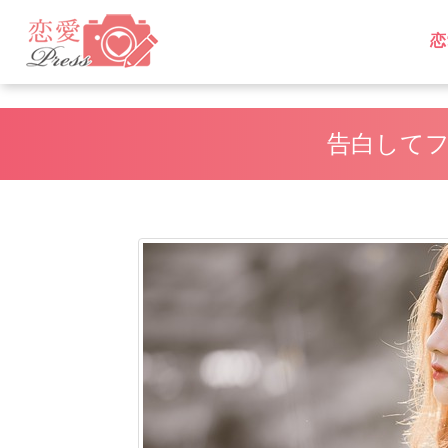
恋
L
L
告白して