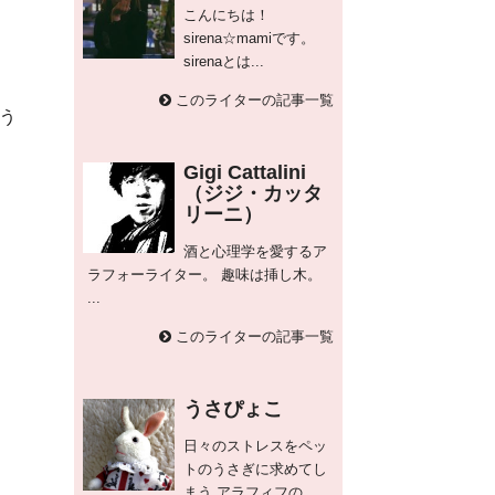
こんにちは！
sirena☆mamiです。
sirenaとは...
このライターの記事一覧
う
Gigi Cattalini
（ジジ・カッタ
リーニ）
酒と心理学を愛するア
ラフォーライター。 趣味は挿し木。
...
このライターの記事一覧
うさぴょこ
日々のストレスをペッ
トのうさぎに求めてし
まう アラフィフの...