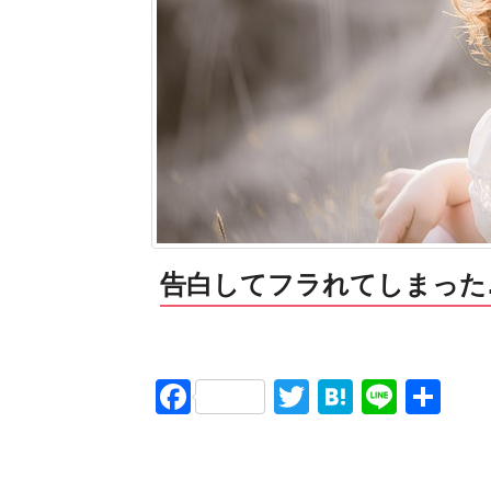
告白してフラれてしまった
Facebook
Twitter
Hatena
Line
共
有