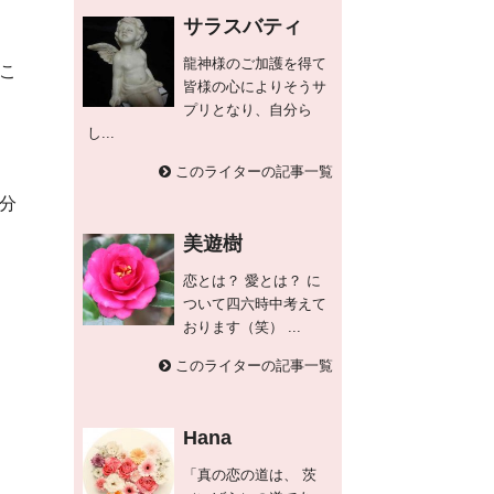
サラスバティ
龍神様のご加護を得て
こ
皆様の心によりそうサ
プリとなり、自分ら
し...
このライターの記事一覧
分
美遊樹
恋とは？ 愛とは？ に
ついて四六時中考えて
おります（笑） ...
このライターの記事一覧
Hana
「真の恋の道は、 茨