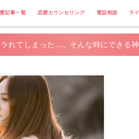
愛記事一覧
恋愛カウンセリング
電話相談
ラ
OVE
不倫
無料相談
片思い
復縁
失恋
浮気
遠距離恋愛
略奪愛
ソウルメイト
スピリチュアル
恋に効く♡
笑えるネタ
子持ち
出会い
デート・旅行
同性愛
結婚
男性心理
恋愛ウォッチャー
ハッピーライフ
ヘルシーライフ
GBT
フラれてしまった…。そんな時にできる神