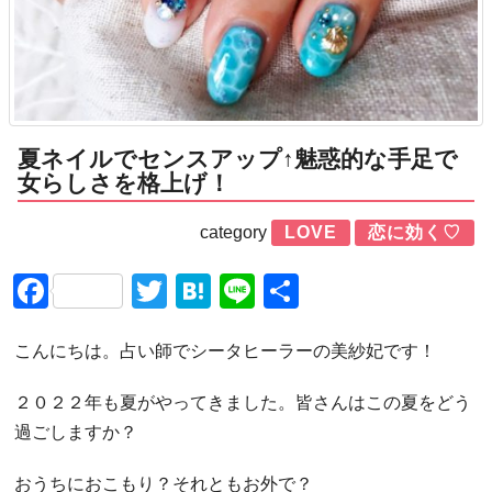
夏ネイルでセンスアップ↑魅惑的な手足で
女らしさを格上げ！
category
LOVE
恋に効く♡
Facebook
Twitter
Hatena
Line
共
有
こんにちは。占い師でシータヒーラーの美紗妃です！
２０２２年も夏がやってきました。皆さんはこの夏をどう
過ごしますか？
おうちにおこもり？それともお外で？