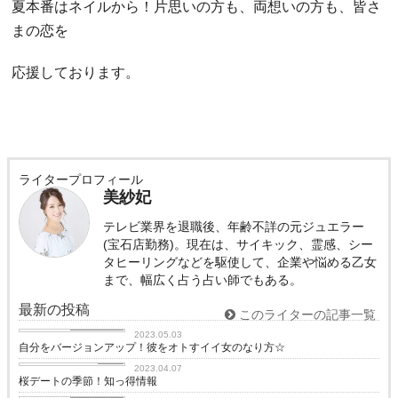
夏本番はネイルから！片思いの方も、両想いの方も、皆さ
まの恋を
応援しております。
ライタープロフィール
美紗妃
テレビ業界を退職後、年齢不詳の元ジュエラー
(宝石店勤務)。現在は、サイキック、霊感、シー
タヒーリングなどを駆使して、企業や悩める乙女
まで、幅広く占う占い師でもある。
最新の投稿
このライターの記事一覧
恋愛コラム
2023.05.03
自分をバージョンアップ！彼をオトすイイ女のなり方☆
love
2023.04.07
桜デートの季節！知っ得情報
恋愛コラム