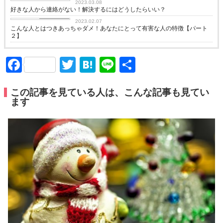
2023.03.08
好きな人から連絡がない！解決するにはどうしたらいい？
恋愛コラム
2023.02.07
こんな人とはつきあっちゃダメ！あなたにとって有害な人の特徴【パート
２】
Facebook
Twitter
Hatena
Line
共
有
この記事を見ている人は、こんな記事も見てい
ます