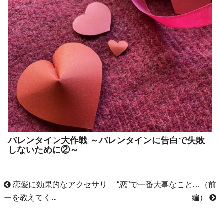
バレンタイン大作戦 ～バレンタインに告白で失敗
しないために②～
恋愛に効果的なアクセサリ
“恋”で一番大事なこと…（前
ーを教えてく...
編）