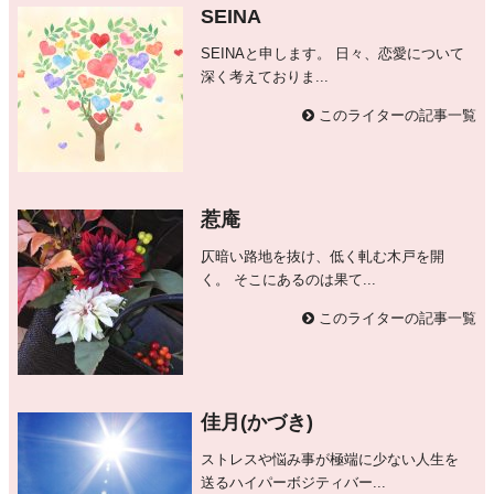
SEINA
SEINAと申します。 日々、恋愛について
深く考えておりま...
このライターの記事一覧
惹庵
仄暗い路地を抜け、低く軋む木戸を開
く。 そこにあるのは果て...
このライターの記事一覧
佳月(かづき)
ストレスや悩み事が極端に少ない人生を
送るハイパーボジティバー...