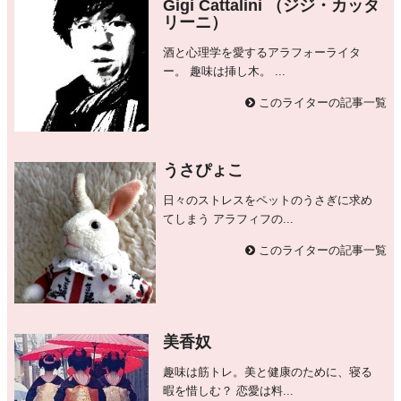
Gigi Cattalini （ジジ・カッタ
リーニ）
酒と心理学を愛するアラフォーライタ
ー。 趣味は挿し木。 ...
このライターの記事一覧
うさぴょこ
日々のストレスをペットのうさぎに求め
てしまう アラフィフの...
このライターの記事一覧
美香奴
趣味は筋トレ。美と健康のために、寝る
暇を惜しむ？ 恋愛は料...