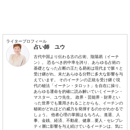
ライタープロフィール
占い師 ユウ
古代中国より伝わる古の占術、陰陽易（イーチ
ン）。 恐るべき的中率を誇り、あらゆる占術の
基礎となった占断の王たる易術は現代まで脈々と
受け継がれ、未だあらゆる分野に多大な影響を与
えています。 そのイーチンの正統を受け継ぐ現
代の秘法「イーチン・タロット」を自在に操り、
あらゆる運命を的確に読み解いていくイーチン・
マスター、ユウ先生。 政界・芸能界・財界とい
った世界でも重用されることからも、イーチンの
秘術がどれほどの威力を発揮するのかがわかるで
しょう。 他者心理の掌握はもちろん、進退、人
事、金銭、経済、不動産、健康…要人・セレブレ
ティ層に影響を与え続けているイーチンは、気に