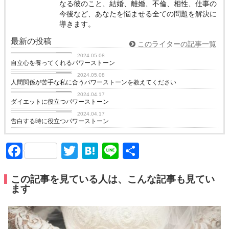
なる彼のこと、結婚、離婚、不倫、相性、仕事の
今後など、あなたを悩ませる全ての問題を解決に
導きます。
最新の投稿
このライターの記事一覧
love
2024.05.08
自立心を養ってくれるパワーストーン
love
2024.05.08
人間関係が苦手な私に合うパワーストーンを教えてください
love
2024.04.17
ダイエットに役立つパワーストーン
love
2024.04.17
告白する時に役立つパワーストーン
Facebook
Twitter
Hatena
Line
共
有
この記事を見ている人は、こんな記事も見てい
ます