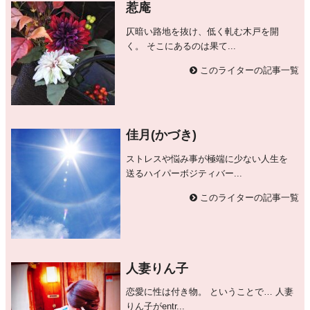
惹庵
仄暗い路地を抜け、低く軋む木戸を開
く。 そこにあるのは果て...
このライターの記事一覧
佳月(かづき)
ストレスや悩み事が極端に少ない人生を
送るハイパーボジティバー...
このライターの記事一覧
人妻りん子
恋愛に性は付き物。 ということで… 人妻
りん子がentr...