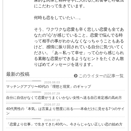
にこだわって生きています。
何時も恋をしていたい…。
そう、ワクワクな恋愛も辛く悲しい恋愛も全てあ
なたの”心”が感じていること。恋愛で悩んでる時
って相手の事がわかんなくなっちゃうこともある
けど、感情に振り回されている自分に気づいてく
ださい。「あ～私って幸せ」って心から感じられ
る素敵な恋愛ができるようなヒントをたくさん散
りばめてメッセージを送ります。
最新の投稿
このライターの記事一覧
love
2026.08.03
マッチングアプリ〜40代の「理想と現実」のギャップ
love
2026.07.29
自分に自信がなくて恋愛がうまくいかない女性へ送る自己肯定感の高め方
love
2026.07.22
40代男性の「本気」は言葉より態度に出る——本命だけに見せる7つのサイ
ン
love
2026.07.15
「恋愛より仕事」で生きてきた40代へ。今さらじゃない正しい恋の始め方