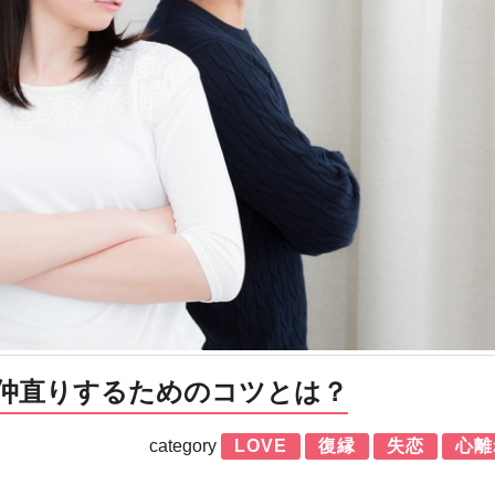
仲直りするためのコツとは？
category
LOVE
復縁
失恋
心離