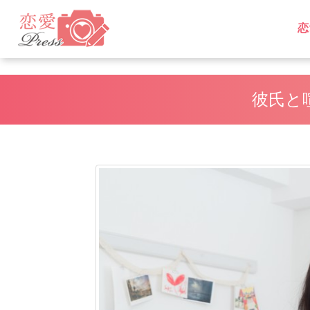
恋
L
L
彼氏と