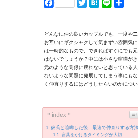
Facebook
Twitter
Hatena
Line
共
有
どんなに仲の良いカップルでも、一度や二
お互いにギクシャクして気まずい雰囲気に
は一時的なもので、できればすぐにでも元
はないでしょうか？中には小さな喧嘩がき
元のような関係に戻れないと思っている人
ないような問題に発展してしまう事にもな
く仲直りするにはどうしたらいのかについ
＊index＊
彼氏と喧嘩した後、最速で仲直りする方
言葉をかけるタイミングが大切