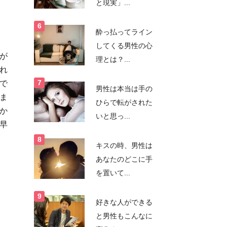
と現実」...
酔っ払ってライン
してくる男性の心
が
理とは？...
れ
で
男性は本当は手の
ま
ひらで転がされた
か
いと思っ...
早
キスの時、男性は
あなたのどこに手
を置いて...
好きな人ができる
と男性もこんなに