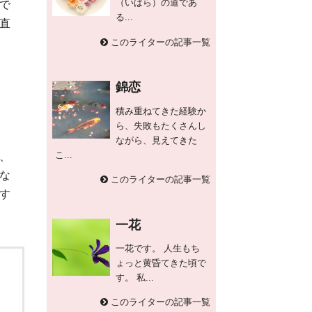
（いばら）の道であ
で
る...
直
このライターの記事一覧
錦恋
積み重ねてきた経験か
ら、失敗もたくさんし
ながら、見えてきた
こ...
、
な
このライターの記事一覧
す
一花
一花です。 人生もち
ょっと黄昏てきた頃で
す。 私...
このライターの記事一覧