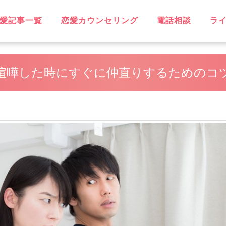
愛記事一覧
恋愛カウンセリング
電話相談
ラ
OVE
不倫
無料相談
片思い
復縁
失恋
浮気
遠距離恋愛
略奪愛
ソウルメイト
スピリチュアル
恋に効く♡
笑えるネタ
子持ち
出会い
デート・旅行
同性愛
結婚
男性心理
恋愛ウォッチャー
ハッピーライフ
ヘルシーライフ
GBT
喧嘩した時にすぐに仲直りするためのコ