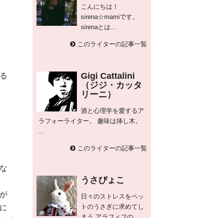
こんにちは！
sirena☆mamiです。
sirenaとは...
このライターの記事一覧
Gigi Cattalini
る
（ジジ・カッタ
リーニ）
酒と心理学を愛するア
ラフォーライター。 趣味は挿し木。
...
このライターの記事一覧
な
うさぴょこ
が
日々のストレスをペッ
トのうさぎに求めてし
に
まう アラフィフの...