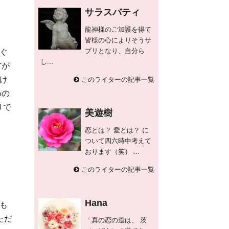
サラスバティ
龍神様のご加護を得て
皆様の心によりそうサ
プリとなり、自分ら
ぐ
し...
方が
け
このライターの記事一覧
めの
りで
美遊樹
恋とは？ 愛とは？ に
ついて四六時中考えて
おります（笑） ...
このライターの記事一覧
Hana
も
ただ
「真の恋の道は、 茨