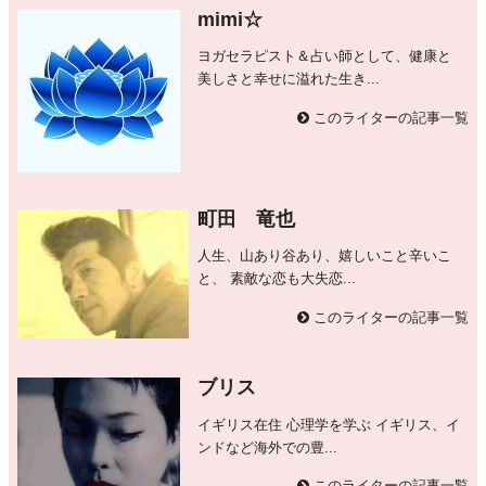
mimi☆
ヨガセラピスト＆占い師として、健康と
美しさと幸せに溢れた生き...
このライターの記事一覧
町田 竜也
人生、山あり谷あり、嬉しいこと辛いこ
と、 素敵な恋も大失恋...
このライターの記事一覧
ブリス
イギリス在住 心理学を学ぶ イギリス、イ
ンドなど海外での豊...
このライターの記事一覧