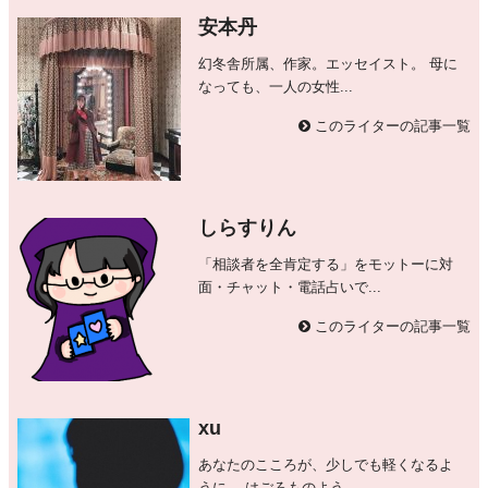
安本丹
幻冬舎所属、作家。エッセイスト。 母に
なっても、一人の女性...
このライターの記事一覧
しらすりん
「相談者を全肯定する」をモットーに対
面・チャット・電話占いで...
このライターの記事一覧
xu
あなたのこころが、少しでも軽くなるよ