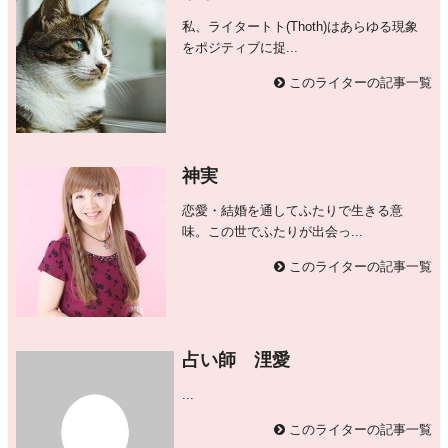
私、ライタートト(Thoth)はあらゆる現象
をポジティブに捉...
このライターの記事一覧
神実
恋愛・結婚を通してふたりで生きる意
味。この世でふたりが出会っ...
このライターの記事一覧
占い師 浬愛
...
このライターの記事一覧