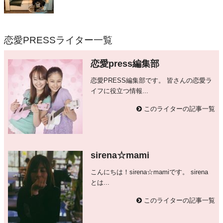
恋愛PRESSライター一覧
恋愛press編集部
恋愛PRESS編集部です。 皆さんの恋愛ラ
イフに役立つ情報...
このライターの記事一覧
sirena☆mami
こんにちは！sirena☆mamiです。 sirena
とは...
このライターの記事一覧