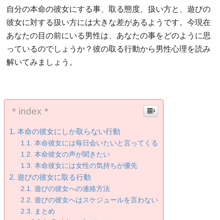
自分の本命の彼女にする事、取る態度、扱い方と、遊びの
彼女に対する扱い方には大きな差があるようです。今現在
あなたの目の前にいる男性は、あなたの事をどのように思
っているのでしょうか？彼の取る行動から男性心理を読み
解いてみましょう。
＊index＊
本命の彼女にしか取らない行動
本命彼女には毎日会いたいと言ってくる
本命彼女の声が聞きたい
本命彼女には女性の気持ちが優先
遊びの彼女に取る行動
遊びの彼女への連絡方法
遊びの彼女へはスケジュールを言わない
まとめ