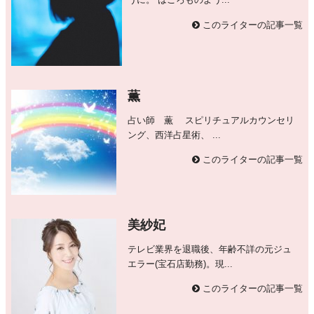
うに。 はごろものよう...
このライターの記事一覧
薫
占い師 薫 スピリチュアルカウンセリ
ング、西洋占星術、 ...
このライターの記事一覧
美紗妃
テレビ業界を退職後、年齢不詳の元ジュ
エラー(宝石店勤務)。現...
このライターの記事一覧