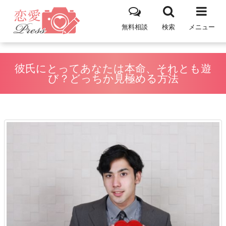
無料相談
検索
メニュー
彼氏にとってあなたは本命、それとも遊
び？どっちか見極める方法