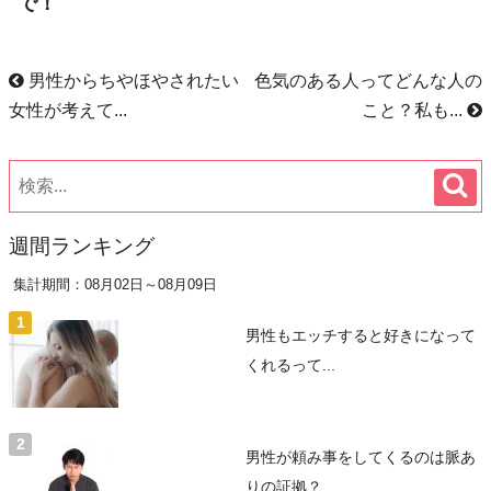
で！
男性からちやほやされたい
色気のある人ってどんな人の
女性が考えて...
こと？私も...
週間ランキング
集計期間：08月02日～08月09日
男性もエッチすると好きになって
くれるって...
男性が頼み事をしてくるのは脈あ
りの証拠？...