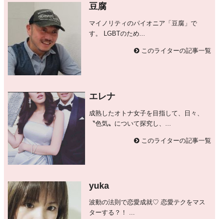
豆腐
マイノリティのパイオニア「豆腐」で
す。 LGBTのため...
このライターの記事一覧
エレナ
成熟したオトナ女子を目指して、日々、
〝色気〟について探究し、...
このライターの記事一覧
yuka
波動の法則で恋愛成就♡ 恋愛テクをマス
ターする？！ ...