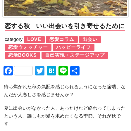
恋する秋 いい出会いを引き寄せるために
category
LOVE
恋愛コラム
出会い
恋愛ウォッチャー
ハッピーライフ
恋活BOOKS
自己実現・ステージアップ
Facebook
Twitter
Hatena
Line
共
有
待ち焦がれた秋の気配を感じられるようになった途端、な
んだか人恋しさを感じませんか？
夏に出会いがなかった人、あったけれど終わってしまった
という人。誰しもが愛を求めたくなる季節、それが秋で
す。