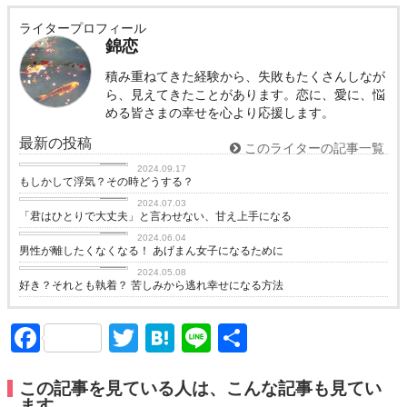
ライタープロフィール
錦恋
積み重ねてきた経験から、失敗もたくさんしなが
ら、見えてきたことがあります。恋に、愛に、悩
める皆さまの幸せを心より応援します。
最新の投稿
このライターの記事一覧
love
2024.09.17
もしかして浮気？その時どうする？
love
2024.07.03
「君はひとりで大丈夫」と言わせない、甘え上手になる
love
2024.06.04
男性が離したくなくなる！ あげまん女子になるために
love
2024.05.08
好き？それとも執着？ 苦しみから逃れ幸せになる方法
Facebook
Twitter
Hatena
Line
共
有
この記事を見ている人は、こんな記事も見てい
ます