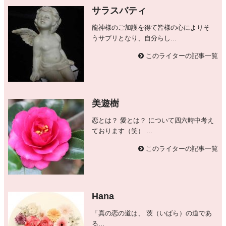
サラスバティ
龍神様のご加護を得て皆様の心によりそ
うサプリとなり、自分らし...
このライターの記事一覧
美遊樹
恋とは？ 愛とは？ について四六時中考え
ております（笑） ...
このライターの記事一覧
Hana
「真の恋の道は、 茨（いばら）の道であ
る...