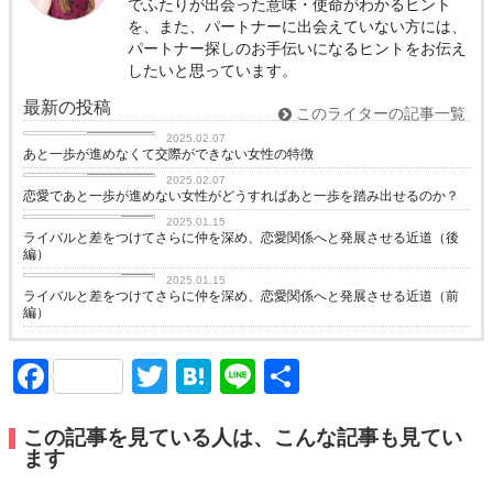
でふたりが出会った意味・使命がわかるヒント
を、また、パートナーに出会えていない方には、
パートナー探しのお手伝いになるヒントをお伝え
したいと思っています。
最新の投稿
このライターの記事一覧
恋愛コラム
2025.02.07
あと一歩が進めなくて交際ができない女性の特徴
恋愛コラム
2025.02.07
恋愛であと一歩が進めない女性がどうすればあと一歩を踏み出せるのか？
love
2025.01.15
ライバルと差をつけてさらに仲を深め、恋愛関係へと発展させる近道（後
編）
love
2025.01.15
ライバルと差をつけてさらに仲を深め、恋愛関係へと発展させる近道（前
編）
Facebook
Twitter
Hatena
Line
共
有
この記事を見ている人は、こんな記事も見てい
ます