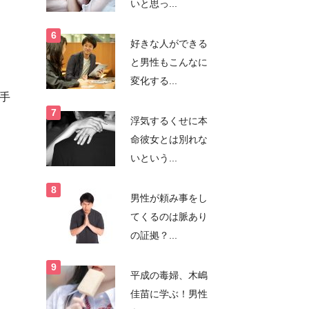
いと思っ...
好きな人ができる
と男性もこんなに
変化する...
手
浮気するくせに本
命彼女とは別れな
いという...
男性が頼み事をし
てくるのは脈あり
の証拠？...
平成の毒婦、木嶋
佳苗に学ぶ！男性