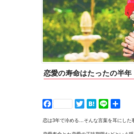
恋愛の寿命はたったの半年
Facebook
Twitter
Hatena
Line
共
有
恋は3年で冷める…そんな言葉を耳にした