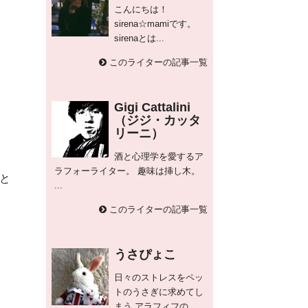
こんにちは！
sirena☆mamiです。
sirenaとは...
このライターの記事一覧
Gigi Cattalini
（ジジ・カッタ
リーニ）
酒と心理学を愛するア
ラフォーライター。 趣味は挿し木。
と
...
このライターの記事一覧
うさぴょこ
日々のストレスをペッ
トのうさぎに求めてし
まう アラフィフの...