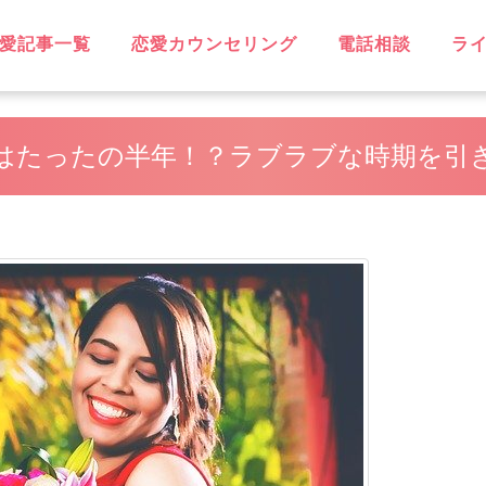
愛記事一覧
恋愛カウンセリング
電話相談
ラ
OVE
不倫
無料相談
片思い
復縁
失恋
浮気
遠距離恋愛
略奪愛
ソウルメイト
スピリチュアル
恋に効く♡
笑えるネタ
子持ち
出会い
デート・旅行
同性愛
結婚
男性心理
恋愛ウォッチャー
ハッピーライフ
ヘルシーライフ
GBT
はたったの半年！？ラブラブな時期を引