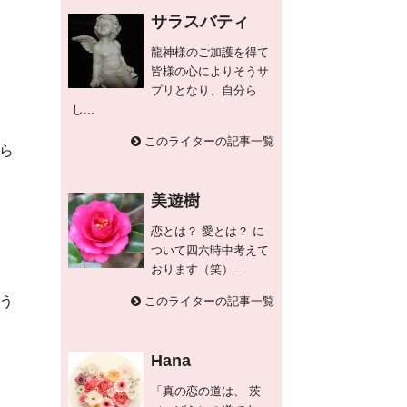
サラスバティ
龍神様のご加護を得て
皆様の心によりそうサ
プリとなり、自分ら
し...
このライターの記事一覧
ら
美遊樹
恋とは？ 愛とは？ に
ついて四六時中考えて
おります（笑） ...
う
このライターの記事一覧
Hana
「真の恋の道は、 茨