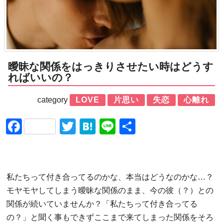
曖昧な関係をはっきりさせたい時はどうす
ればいいの？
category
LOVE
片思い
失恋
心離れ
Facebook
Twitter
Hatena
Line
共
有
私たちって付き合ってるのかな、本当はどうなのかな…？
モヤモヤしてしまう曖昧な関係のまま、今の彼（？）との
関係が続いていませんか？「私たちって付き合ってる
の？」と聞く事もできずここまで来てしまった関係をそろ