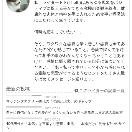
私、ライタートト(Thoth)はあらゆる現象をポジ
ティブに捉える事ができる究極の楽観主義者。健
康的な肉体と精神を手に入れるため食事と呼吸法
にこだわって生きています。
何時も恋をしていたい…。
そう、ワクワクな恋愛も辛く悲しい恋愛も全てあ
なたの”心”が感じていること。恋愛で悩んでる時
って相手の事がわかんなくなっちゃうこともある
けど、感情に振り回されている自分に気づいてく
ださい。「あ～私って幸せ」って心から感じられ
る素敵な恋愛ができるようなヒントをたくさん散
りばめてメッセージを送ります。
最新の投稿
このライターの記事一覧
love
2026.08.03
マッチングアプリ〜40代の「理想と現実」のギャップ
love
2026.07.29
自分に自信がなくて恋愛がうまくいかない女性へ送る自己肯定感の高め方
love
2026.07.22
40代男性の「本気」は言葉より態度に出る——本命だけに見せる7つのサイ
ン
love