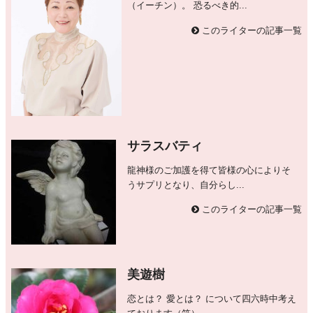
（イーチン）。 恐るべき的...
このライターの記事一覧
サラスバティ
龍神様のご加護を得て皆様の心によりそ
うサプリとなり、自分らし...
このライターの記事一覧
美遊樹
恋とは？ 愛とは？ について四六時中考え