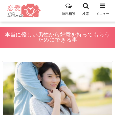
無料相談
検索
メニュー
本当に優しい男性から好意を持ってもらう
ためにできる事