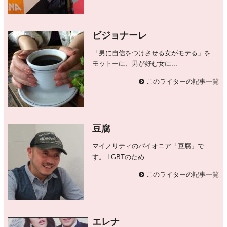
ビジョナーレ
「男に自信をつけさせる女がモテる」を
モットーに、男が好む女に...
このライターの記事一覧
豆腐
マイノリティのパイオニア「豆腐」で
す。 LGBTのため...
このライターの記事一覧
エレナ