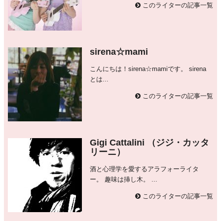
このライターの記事一覧
sirena☆mami
こんにちは！sirena☆mamiです。 sirena
とは...
このライターの記事一覧
Gigi Cattalini （ジジ・カッタ
リーニ）
酒と心理学を愛するアラフォーライタ
ー。 趣味は挿し木。 ...
このライターの記事一覧