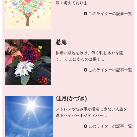
深く考えておりま...
このライターの記事一覧
惹庵
仄暗い路地を抜け、低く軋む木戸を開
く。 そこにあるのは果て...
このライターの記事一覧
佳月(かづき)
ストレスや悩み事が極端に少ない人生を
送るハイパーボジティバー...
このライターの記事一覧