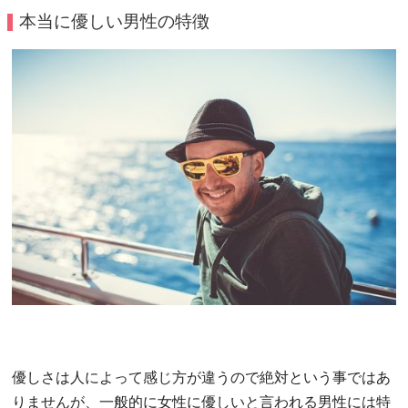
本当に優しい男性の特徴
優しさは人によって感じ方が違うので絶対という事ではあ
りませんが、一般的に女性に優しいと言われる男性には特