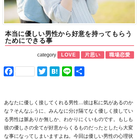
本当に優しい男性から好意を持ってもらう
ためにできる事
category
LOVE
片思い
職場恋愛
Facebook
Twitter
Hatena
Line
共
有
あなたに優しく接してくれる男性…彼は私に気があるのか
な？そんなふうに、みんなに分け隔てなく優しく接してい
る男性は脈ありか無しか、わかりにくいものです。もしも
彼の優しさの全てが好意からくるものだったとしたら大変
な事になってしまいますよね。今回は優しい男性の心理状