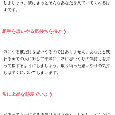
しましょう。彼はきっとそんなあなたを見ていてくれるは
ずです。
相手を思いやる気持ちを持とう
気になる彼だけを思いやるのではありません。あなたと関
わる全ての人に対して平等に、常に思いやりの気持ちを持
って接するようにしましょう。取り繕った思いやりの気持
ちはすぐにバレてしまいます。
常に上品な態度でいよう
頑張って上品にする必要はありません。しかし、どんなに