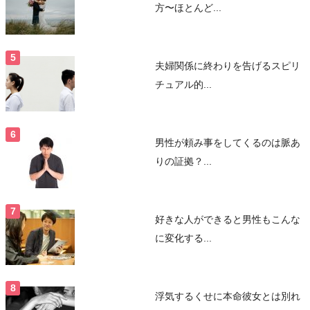
方〜ほとんど...
夫婦関係に終わりを告げるスピリ
チュアル的...
男性が頼み事をしてくるのは脈あ
りの証拠？...
好きな人ができると男性もこんな
に変化する...
浮気するくせに本命彼女とは別れ