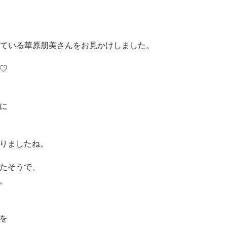
を歌っている華原朋美さんをお見かけしました。
♡
に
りましたね。
たそうで、
。
を