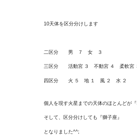
10天体を区分分けします
二区分 男 ７ 女 ３
三区分 活動宮 ３ 不動宮 ４ 柔軟宮 
四区分 火 ５ 地 １ 風 ２ 水 ２
個人を現す火星までの天体のほとんどが『
そして、区分分けしても『獅子座』
となりました^^;