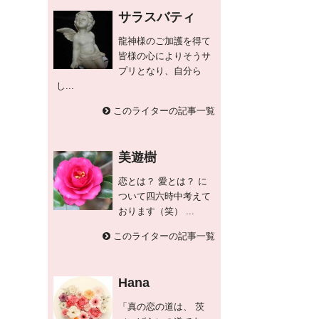
サラスバティ
龍神様のご加護を得て
皆様の心によりそうサ
プリとなり、自分ら
し...
このライターの記事一覧
美遊樹
恋とは？ 愛とは？ に
ついて四六時中考えて
おります（笑） ...
このライターの記事一覧
Hana
「真の恋の道は、 茨