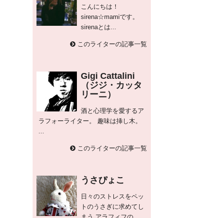
こんにちは！
sirena☆mamiです。
sirenaとは...
このライターの記事一覧
Gigi Cattalini
（ジジ・カッタ
リーニ）
酒と心理学を愛するア
ラフォーライター。 趣味は挿し木。
...
このライターの記事一覧
うさぴょこ
日々のストレスをペッ
トのうさぎに求めてし
まう アラフィフの...