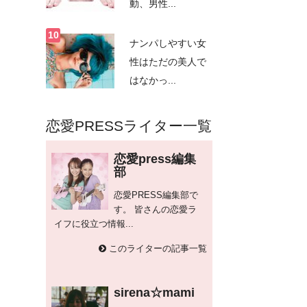
動、男性...
ナンパしやすい女
性はただの美人で
はなかっ...
恋愛PRESSライター一覧
恋愛press編集
部
恋愛PRESS編集部で
す。 皆さんの恋愛ラ
イフに役立つ情報...
このライターの記事一覧
sirena☆mami