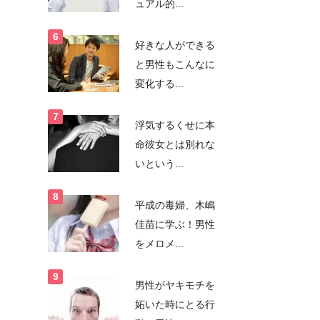
ュアル的...
好きな人ができる
と男性もこんなに
変化する...
浮気するくせに本
命彼女とは別れな
いという...
平成の毒婦、木嶋
佳苗に学ぶ！男性
をメロメ...
男性がヤキモチを
妬いた時にとる行