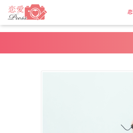
恋
L
L