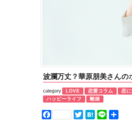
波瀾万丈？華原朋美さんの
category
LOVE
恋愛コラム
恋に
ハッピーライフ
離婚
Facebook
Twitter
Hatena
Line
共
有