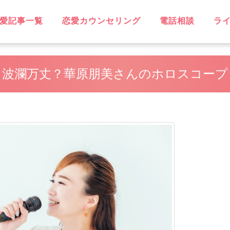
愛記事一覧
恋愛カウンセリング
電話相談
ラ
OVE
不倫
無料相談
片思い
復縁
失恋
浮気
遠距離恋愛
略奪愛
ソウルメイト
スピリチュアル
恋に効く♡
笑えるネタ
子持ち
出会い
デート・旅行
同性愛
結婚
男性心理
恋愛ウォッチャー
ハッピーライフ
ヘルシーライフ
GBT
波瀾万丈？華原朋美さんのホロスコープ