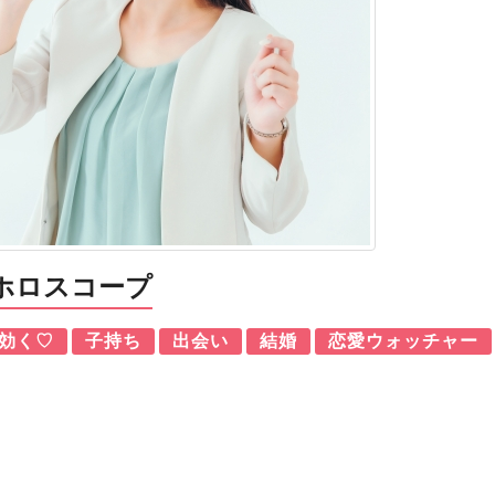
ホロスコープ
効く♡
子持ち
出会い
結婚
恋愛ウォッチャー