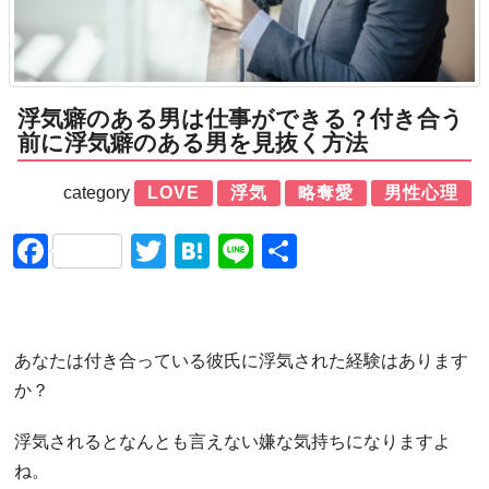
浮気癖のある男は仕事ができる？付き合う
前に浮気癖のある男を見抜く方法
category
LOVE
浮気
略奪愛
男性心理
Facebook
Twitter
Hatena
Line
共
有
あなたは付き合っている彼氏に浮気された経験はあります
か？
浮気されるとなんとも言えない嫌な気持ちになりますよ
ね。