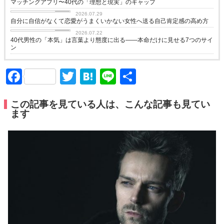
マッチングアプリ〜40代の「理想と現実」のギャップ
love
2026.07.29
自分に自信がなくて恋愛がうまくいかない女性へ送る自己肯定感の高め方
love
2026.07.22
40代男性の「本気」は言葉より態度に出る——本命だけに見せる7つのサイ
ン
Facebook
Twitter
Hatena
Line
共
有
この記事を見ている人は、こんな記事も見てい
ます