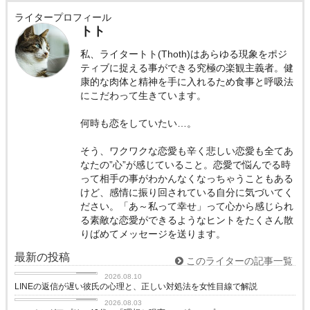
ライタープロフィール
トト
私、ライタートト(Thoth)はあらゆる現象をポジ
ティブに捉える事ができる究極の楽観主義者。健
康的な肉体と精神を手に入れるため食事と呼吸法
にこだわって生きています。
何時も恋をしていたい…。
そう、ワクワクな恋愛も辛く悲しい恋愛も全てあ
なたの”心”が感じていること。恋愛で悩んでる時
って相手の事がわかんなくなっちゃうこともある
けど、感情に振り回されている自分に気づいてく
ださい。「あ～私って幸せ」って心から感じられ
る素敵な恋愛ができるようなヒントをたくさん散
りばめてメッセージを送ります。
最新の投稿
このライターの記事一覧
love
2026.08.10
LINEの返信が遅い彼氏の心理と、正しい対処法を女性目線で解説
love
2026.08.03