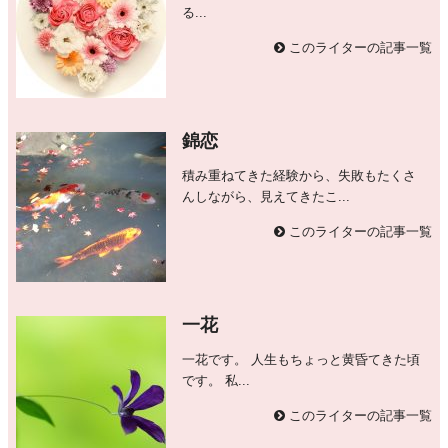
る...
このライターの記事一覧
錦恋
積み重ねてきた経験から、失敗もたくさ
んしながら、見えてきたこ...
このライターの記事一覧
一花
一花です。 人生もちょっと黄昏てきた頃
です。 私...
このライターの記事一覧