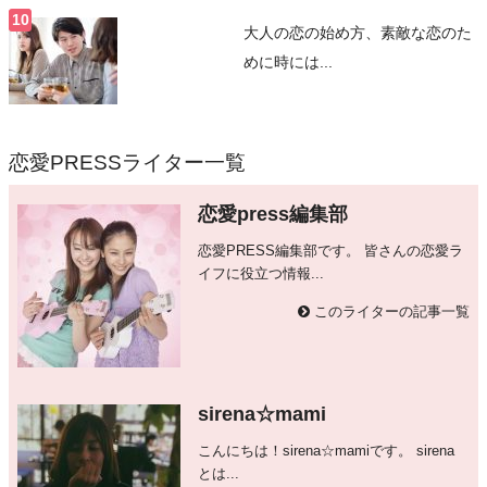
大人の恋の始め方、素敵な恋のた
めに時には...
恋愛PRESSライター一覧
恋愛press編集部
恋愛PRESS編集部です。 皆さんの恋愛ラ
イフに役立つ情報...
このライターの記事一覧
sirena☆mami
こんにちは！sirena☆mamiです。 sirena
とは...