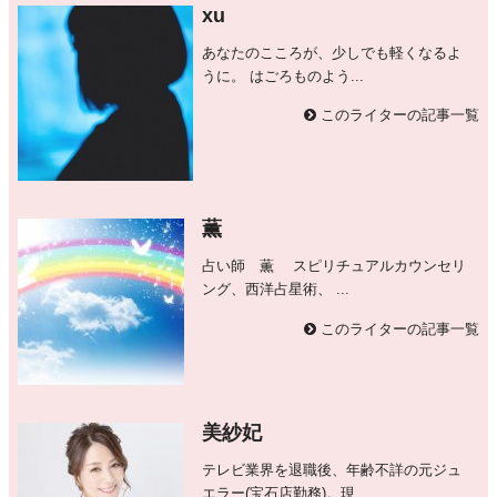
xu
あなたのこころが、少しでも軽くなるよ
うに。 はごろものよう...
このライターの記事一覧
薫
占い師 薫 スピリチュアルカウンセリ
ング、西洋占星術、 ...
このライターの記事一覧
美紗妃
テレビ業界を退職後、年齢不詳の元ジュ
エラー(宝石店勤務)。現...