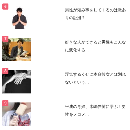
男性が頼み事をしてくるのは脈あ
りの証拠？...
好きな人ができると男性もこんな
に変化する...
浮気するくせに本命彼女とは別れ
ないという...
平成の毒婦、木嶋佳苗に学ぶ！男
性をメロメ...