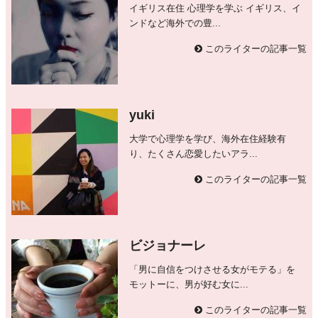
イギリス在住 心理学を学ぶ イギリス、イ
ンドなど海外での豊...
このライターの記事一覧
yuki
大学で心理学を学び、海外在住経験有
り、たくさん恋愛したいアラ...
このライターの記事一覧
ビジョナーレ
「男に自信をつけさせる女がモテる」を
モットーに、男が好む女に...
このライターの記事一覧