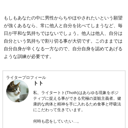
もしもあなたの中に男性からちやほやされたいという願望
が強くあるなら、常に他人と自分を比べてしまうなど、毎
日が平和な気持ちではないでしょう。他人は他人、自分は
自分という気持ちで割り切る事が大切です。このままでは
自分自身が辛くなる一方なので、自分自身を認めてあげる
ような訓練が必要です。
ライタープロフィール
トト
私、ライタートト(Thoth)はあらゆる現象をポジ
ティブに捉える事ができる究極の楽観主義者。健
康的な肉体と精神を手に入れるため食事と呼吸法
にこだわって生きています。
何時も恋をしていたい…。