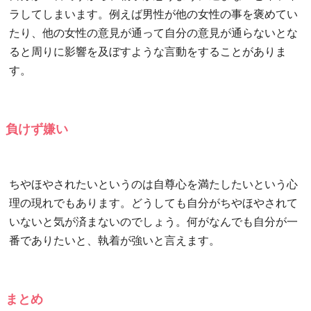
ラしてしまいます。例えば男性が他の女性の事を褒めてい
たり、他の女性の意見が通って自分の意見が通らないとな
ると周りに影響を及ぼすような言動をすることがありま
す。
負けず嫌い
ちやほやされたいというのは自尊心を満たしたいという心
理の現れでもあります。どうしても自分がちやほやされて
いないと気が済まないのでしょう。何がなんでも自分が一
番でありたいと、執着が強いと言えます。
まとめ