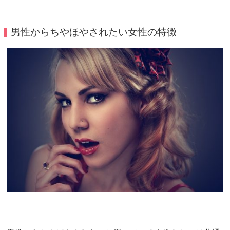
男性からちやほやされたい女性の特徴