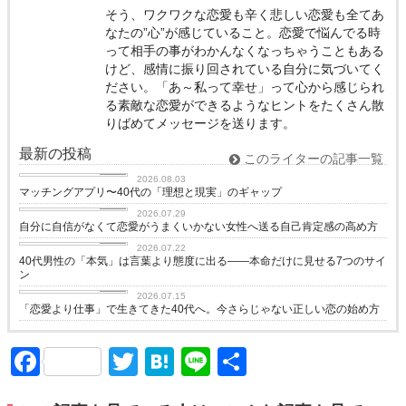
そう、ワクワクな恋愛も辛く悲しい恋愛も全てあ
なたの”心”が感じていること。恋愛で悩んでる時
って相手の事がわかんなくなっちゃうこともある
けど、感情に振り回されている自分に気づいてく
ださい。「あ～私って幸せ」って心から感じられ
る素敵な恋愛ができるようなヒントをたくさん散
りばめてメッセージを送ります。
最新の投稿
このライターの記事一覧
love
2026.08.03
マッチングアプリ〜40代の「理想と現実」のギャップ
love
2026.07.29
自分に自信がなくて恋愛がうまくいかない女性へ送る自己肯定感の高め方
love
2026.07.22
40代男性の「本気」は言葉より態度に出る——本命だけに見せる7つのサイ
ン
love
2026.07.15
「恋愛より仕事」で生きてきた40代へ。今さらじゃない正しい恋の始め方
Facebook
Twitter
Hatena
Line
共
有