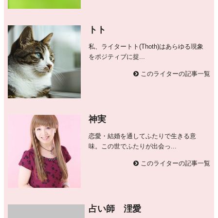
トト
私、ライタートト(Thoth)はあらゆる現象
をポジティブに捉...
このライターの記事一覧
神実
恋愛・結婚を通してふたりで生きる意
味。この世でふたりが出会っ...
このライターの記事一覧
占い師 浬愛