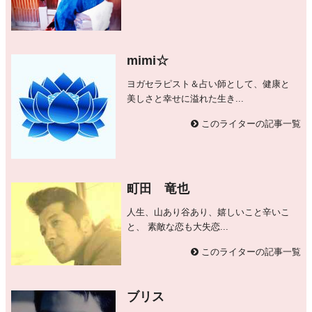
mimi☆
ヨガセラピスト＆占い師として、健康と
美しさと幸せに溢れた生き...
このライターの記事一覧
町田 竜也
人生、山あり谷あり、嬉しいこと辛いこ
と、 素敵な恋も大失恋...
このライターの記事一覧
ブリス