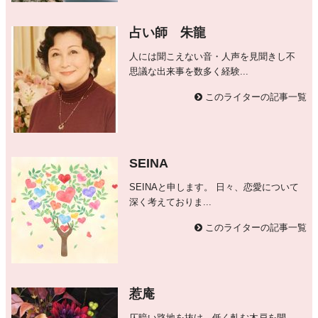
占い師 朱龍
人には聞こえない音・人声を見聞きし不
思議な出来事を数多く経験...
このライターの記事一覧
SEINA
SEINAと申します。 日々、恋愛について
深く考えておりま...
このライターの記事一覧
惹庵