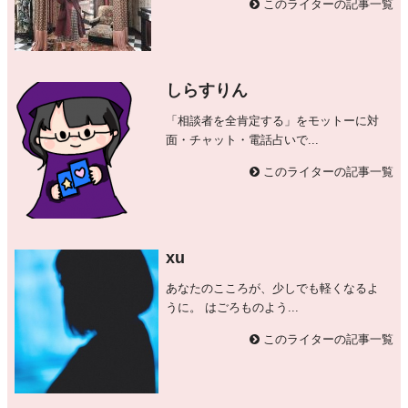
このライターの記事一覧
しらすりん
「相談者を全肯定する」をモットーに対
面・チャット・電話占いで...
このライターの記事一覧
xu
あなたのこころが、少しでも軽くなるよ
うに。 はごろものよう...
このライターの記事一覧