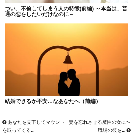
つい、不倫してしまう人の特徴(前編) ～本当は、普
通の恋をしたいだけなのに～
結婚できるか不安…なあなたへ（前編）
あなたを見下してマウント
妻を忘れさせる魔性の女に〜
を取ってくる...
職場の彼を...