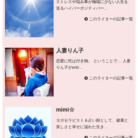
ストレスや悩み事が極端に少ない人生を
送るハイパーボジティバー...
このライターの記事一覧
人妻りん子
恋愛に性は付き物。 ということで… 人妻
りん子がentr...
このライターの記事一覧
mimi☆
ヨガセラピスト＆占い師として、健康と
美しさと幸せに溢れた生き...
このライターの記事一覧