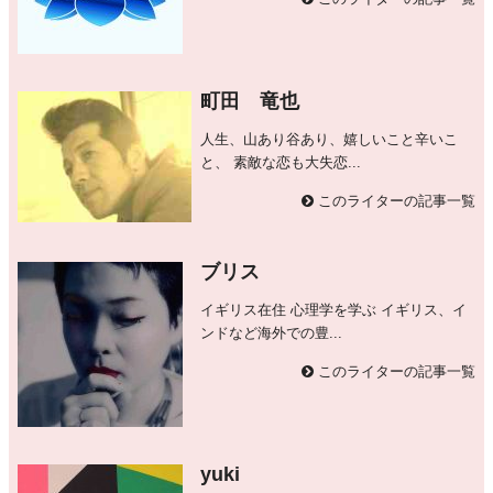
町田 竜也
人生、山あり谷あり、嬉しいこと辛いこ
と、 素敵な恋も大失恋...
このライターの記事一覧
ブリス
イギリス在住 心理学を学ぶ イギリス、イ
ンドなど海外での豊...
このライターの記事一覧
yuki