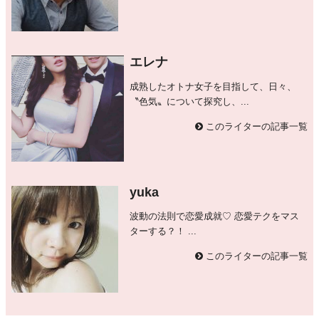
エレナ
成熟したオトナ女子を目指して、日々、
〝色気〟について探究し、...
このライターの記事一覧
yuka
波動の法則で恋愛成就♡ 恋愛テクをマス
ターする？！ ...
このライターの記事一覧