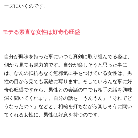
ーズにいくのです。
モテる素直な女性は好奇心旺盛
自分が興味を持った事にいつも真剣に取り組んでる姿は、
側から見ても魅力的です。自分が楽しそうと思った事に
は、なんの抵抗もなく無邪気に手をつけている女性は、男
性の目から見ても素敵に写ります。そしていろんな事に好
奇心旺盛ですから、男性との会話の中でも相手の話を興味
深く聞いてくれます。自分の話を「うんうん」「それでど
うなったの？」などと、相槌を打ちながら楽しそうに聞い
てくれる女性に、男性は好意を持つのです。