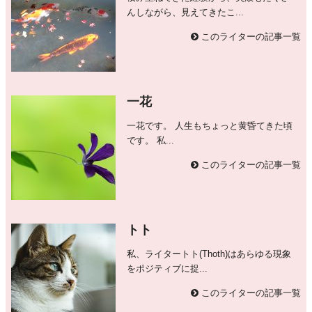
んしながら、見えてきたこ...
このライターの記事一覧
一花
一花です。 人生もちょっと黄昏てきた頃
です。 私...
このライターの記事一覧
トト
私、ライタートト(Thoth)はあらゆる現象
をポジティブに捉...
このライターの記事一覧