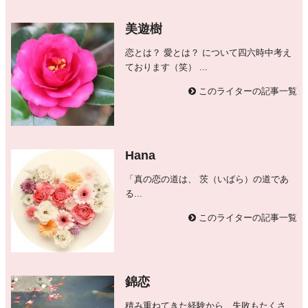
美遊樹
恋とは？ 愛とは？ について四六時中考え
ております（笑） ...
このライターの記事一覧
Hana
「真の恋の道は、 茨（いばら）の道であ
る...
このライターの記事一覧
錦恋
積み重ねてきた経験から、失敗もたくさ