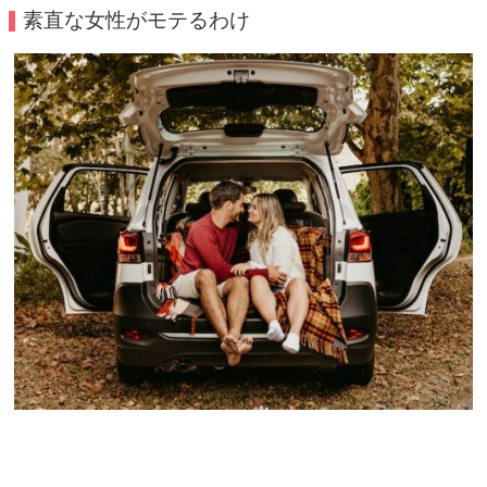
素直な女性がモテるわけ