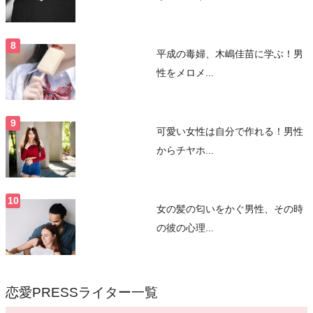
平成の毒婦、木嶋佳苗に学ぶ！男
性をメロメ...
可愛い女性は自分で作れる！男性
からチヤホ...
女の髪の匂いをかぐ男性、その時
の彼の心理...
恋愛PRESSライター一覧