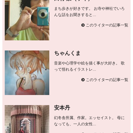
まち歩きが好きです。 お寺や神社でいろ
んな話をお聞きすると...
このライターの記事一覧
ちゃんくま
音楽や心理学や絵を描く事が大好き。 歌
って悟れるイラストレ...
このライターの記事一覧
安本丹
幻冬舎所属、作家。エッセイスト。 母に
なっても、一人の女性...