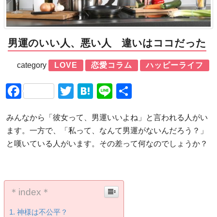
男運のいい人、悪い人 違いはココだった
category
LOVE
恋愛コラム
ハッピーライフ
Facebook
Twitter
Hatena
Line
共
有
みんなから「彼女って、男運いいよね」と言われる人がい
ます。一方で、「私って、なんて男運がないんだろう？」
と嘆いている人がいます。その差って何なのでしょうか？
＊index＊
神様は不公平？