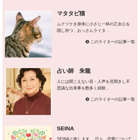
マタタビ猫
ムクツケき身体に小さじ一杯の乙女心を
隠し持つ、おっさんライタ...
このライターの記事一覧
占い師 朱龍
人には聞こえない音・人声を見聞きし不
思議な出来事を数多く経験...
このライターの記事一覧
SEINA
SEINAと申します。 日々、恋愛について