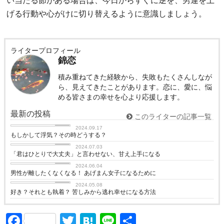
い当たる節がある場合は、今日からすぐに逆を、男運を上
げる行動や心がけに切り替えるように意識しましょう。
ライタープロフィール
錦恋
積み重ねてきた経験から、失敗もたくさんしなが
ら、見えてきたことがあります。恋に、愛に、悩
める皆さまの幸せを心より応援します。
最新の投稿
このライターの記事一覧
love
2024.09.17
もしかして浮気？その時どうする？
love
2024.07.03
「君はひとりで大丈夫」と言わせない、甘え上手になる
love
2024.06.04
男性が離したくなくなる！ あげまん女子になるために
love
2024.05.08
好き？それとも執着？ 苦しみから逃れ幸せになる方法
Facebook
Twitter
Hatena
Line
共