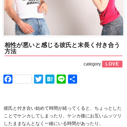
相性が悪いと感じる彼氏と末長く付き合う
方法
category
LOVE
Facebook
Twitter
Hatena
Line
共
有
彼氏と付き合い始めて時間が経ってくると、ちょっとした
ことでケンカしてしまったり、ケンカ後にお互いムッツリ
したままなんとなく一緒にいる時間があったり。