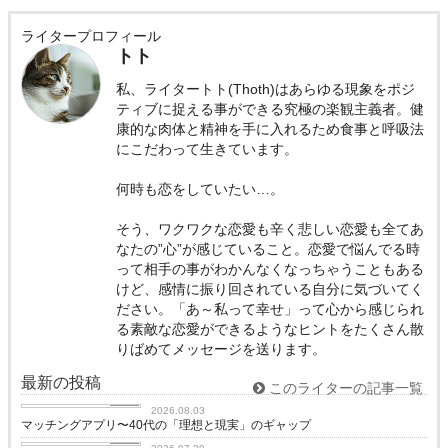
ライタープロフィール
トト
私、ライタートト(Thoth)はあらゆる現象をポジ
ティブに捉える事ができる究極の楽観主義者。健
康的な肉体と精神を手に入れるため食事と呼吸法
にこだわって生きています。
何時も恋をしていたい…。
そう、ワクワクな恋愛も辛く悲しい恋愛も全てあ
なたの”心”が感じていること。恋愛で悩んでる時
って相手の事がわかんなくなっちゃうこともある
けど、感情に振り回されている自分に気づいてく
ださい。「あ～私って幸せ」って心から感じられ
る素敵な恋愛ができるようなヒントをたくさん散
りばめてメッセージを送ります。
最新の投稿
このライターの記事一覧
love
2026.08.03
マッチングアプリ〜40代の「理想と現実」のギャップ
love