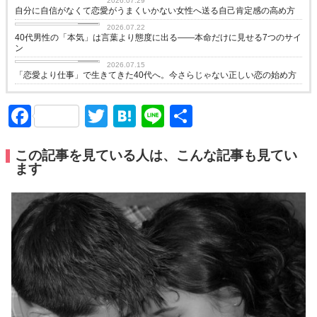
2026.07.29
自分に自信がなくて恋愛がうまくいかない女性へ送る自己肯定感の高め方
love
2026.07.22
40代男性の「本気」は言葉より態度に出る——本命だけに見せる7つのサイ
ン
love
2026.07.15
「恋愛より仕事」で生きてきた40代へ。今さらじゃない正しい恋の始め方
Facebook
Twitter
Hatena
Line
共
有
この記事を見ている人は、こんな記事も見てい
ます