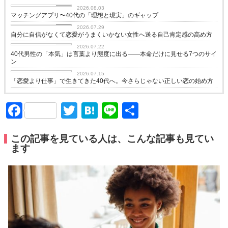
love
2026.08.03
マッチングアプリ〜40代の「理想と現実」のギャップ
love
2026.07.29
自分に自信がなくて恋愛がうまくいかない女性へ送る自己肯定感の高め方
love
2026.07.22
40代男性の「本気」は言葉より態度に出る——本命だけに見せる7つのサイ
ン
love
2026.07.15
「恋愛より仕事」で生きてきた40代へ。今さらじゃない正しい恋の始め方
Facebook
Twitter
Hatena
Line
共
有
この記事を見ている人は、こんな記事も見てい
ます