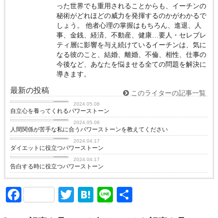
った世界でも重用されることからも、イーチンの
秘術がどれほどの威力を発揮するのかがわかるで
しょう。 他者心理の掌握はもちろん、進退、人
事、金銭、経済、不動産、健康…要人・セレブレ
ティ層に影響を与え続けているイーチンは、気に
なる彼のこと、結婚、離婚、不倫、相性、仕事の
今後など、あなたを悩ませる全ての問題を解決に
導きます。
最新の投稿
このライターの記事一覧
love
2024.05.08
自立心を養ってくれるパワーストーン
love
2024.05.08
人間関係が苦手な私に合うパワーストーンを教えてください
love
2024.04.17
ダイエットに役立つパワーストーン
love
2024.04.17
告白する時に役立つパワーストーン
Facebook
Twitter
Hatena
Line
共
有