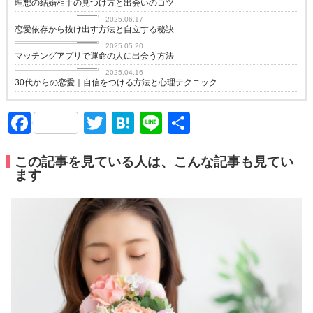
理想の結婚相手の見つけ方と出会いのコツ
love
2025.06.17
恋愛依存から抜け出す方法と自立する秘訣
love
2025.05.20
マッチングアプリで運命の人に出会う方法
love
2025.04.16
30代からの恋愛｜自信をつける方法と心理テクニック
Facebook
Twitter
Hatena
Line
共
有
この記事を見ている人は、こんな記事も見てい
ます