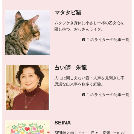
マタタビ猫
ムクツケき身体に小さじ一杯の乙女心を
隠し持つ、おっさんライタ...
このライターの記事一覧
占い師 朱龍
人には聞こえない音・人声を見聞きし不
思議な出来事を数多く経験...
このライターの記事一覧
SEINA
SEINAと申します。 日々、恋愛について