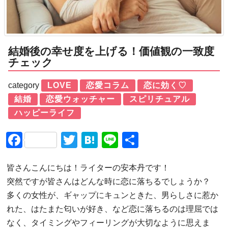
結婚後の幸せ度を上げる！価値観の一致度
チェック
category
LOVE
恋愛コラム
恋に効く♡
結婚
恋愛ウォッチャー
スピリチュアル
ハッピーライフ
Facebook
Twitter
Hatena
Line
共
有
皆さんこんにちは！ライターの安本丹です！
突然ですが皆さんはどんな時に恋に落ちるでしょうか？
多くの女性が、ギャップにキュンときた、男らしさに惹か
れた、はたまた匂いが好き、など恋に落ちるのは理屈では
なく、タイミングやフィーリングが大切なように思えま