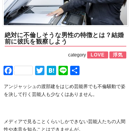
絶対に不倫しそうな男性の特徴とは？結婚
前に彼氏を観察しよう
category
LOVE
浮気
Facebook
Twitter
Hatena
Line
共
有
アンジャッシュの渡部建をはじめ芸能界でも不倫騒動で姿
を決して行く芸能人も少なくはありません。
メディアで見ることくらいしかできない芸能人たちの人間
性や本音を知ることはできませんが。