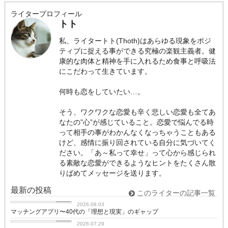
ライタープロフィール
トト
私、ライタートト(Thoth)はあらゆる現象をポジ
ティブに捉える事ができる究極の楽観主義者。健
康的な肉体と精神を手に入れるため食事と呼吸法
にこだわって生きています。
何時も恋をしていたい…。
そう、ワクワクな恋愛も辛く悲しい恋愛も全てあ
なたの”心”が感じていること。恋愛で悩んでる時
って相手の事がわかんなくなっちゃうこともある
けど、感情に振り回されている自分に気づいてく
ださい。「あ～私って幸せ」って心から感じられ
る素敵な恋愛ができるようなヒントをたくさん散
りばめてメッセージを送ります。
最新の投稿
このライターの記事一覧
love
2026.08.03
マッチングアプリ〜40代の「理想と現実」のギャップ
love
2026.07.29