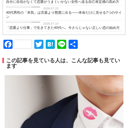
自分に自信がなくて恋愛がうまくいかない女性へ送る自己肯定感の高め方
love
2026.07.22
40代男性の「本気」は言葉より態度に出る——本命だけに見せる7つのサイ
ン
love
2026.07.15
「恋愛より仕事」で生きてきた40代へ。今さらじゃない正しい恋の始め方
Facebook
Twitter
Hatena
Line
共
有
この記事を見ている人は、こんな記事も見てい
ます