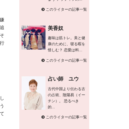
このライターの記事一覧
嫌
追
美香奴
そ
趣味は筋トレ。美と健
行
康のために、寝る暇を
惜しむ？ 恋愛は料...
このライターの記事一覧
占い師 ユウ
古代中国より伝わる古
の占術、陰陽易（イー
し
チン）。 恐るべき
う
的...
て
このライターの記事一覧