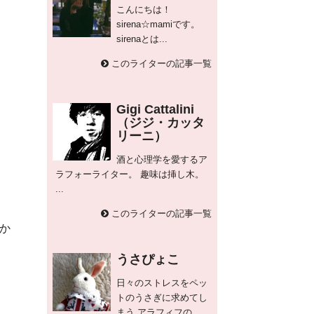
こんにちは！
sirena☆mamiです。
sirenaとは...
このライターの記事一覧
Gigi Cattalini
（ジジ・カッタ
リーニ）
酒と心理学を愛するア
ラフォーライター。 趣味は挿し木。
...
このライターの記事一覧
か
うさぴょこ
日々のストレスをペッ
トのうさぎに求めてし
まう アラフィフの...