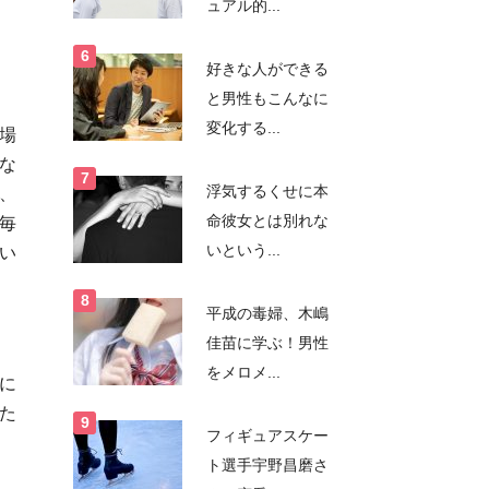
ュアル的...
好きな人ができる
と男性もこんなに
変化する...
場
な
浮気するくせに本
、
命彼女とは別れな
毎
いという...
い
平成の毒婦、木嶋
佳苗に学ぶ！男性
をメロメ...
に
た
フィギュアスケー
ト選手宇野昌磨さ