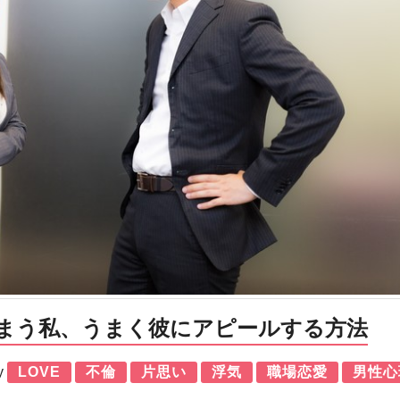
まう私、うまく彼にアピールする方法
y
LOVE
不倫
片思い
浮気
職場恋愛
男性心