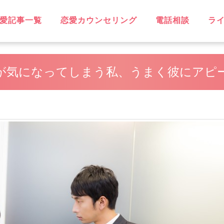
愛記事一覧
恋愛カウンセリング
電話相談
ラ
OVE
不倫
無料相談
片思い
復縁
失恋
浮気
遠距離恋愛
略奪愛
ソウルメイト
スピリチュアル
恋に効く♡
笑えるネタ
子持ち
出会い
デート・旅行
同性愛
結婚
男性心理
恋愛ウォッチャー
ハッピーライフ
ヘルシーライフ
GBT
が気になってしまう私、うまく彼にアピ