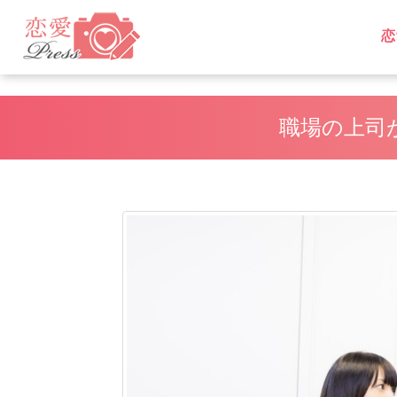
恋
L
L
職場の上司