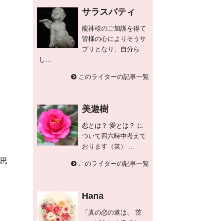
サラスバティ
龍神様のご加護を得て
皆様の心によりそうサ
プリとなり、自分ら
し...
このライターの記事一覧
美遊樹
恋とは？ 愛とは？ に
ついて四六時中考えて
おります（笑） ...
思
このライターの記事一覧
Hana
「真の恋の道は、 茨