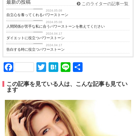
最新の投稿
このライターの記事一覧
love
2024.05.08
自立心を養ってくれるパワーストーン
love
2024.05.08
人間関係が苦手な私に合うパワーストーンを教えてください
love
2024.04.17
ダイエットに役立つパワーストーン
love
2024.04.17
告白する時に役立つパワーストーン
Facebook
Twitter
Hatena
Line
共
有
この記事を見ている人は、こんな記事も見てい
ます