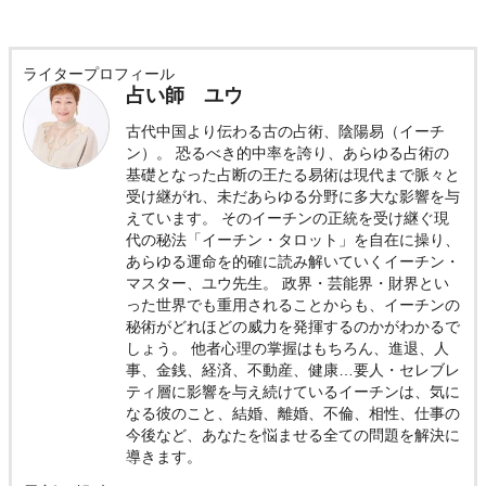
ライタープロフィール
占い師 ユウ
古代中国より伝わる古の占術、陰陽易（イーチ
ン）。 恐るべき的中率を誇り、あらゆる占術の
基礎となった占断の王たる易術は現代まで脈々と
受け継がれ、未だあらゆる分野に多大な影響を与
えています。 そのイーチンの正統を受け継ぐ現
代の秘法「イーチン・タロット」を自在に操り、
あらゆる運命を的確に読み解いていくイーチン・
マスター、ユウ先生。 政界・芸能界・財界とい
った世界でも重用されることからも、イーチンの
秘術がどれほどの威力を発揮するのかがわかるで
しょう。 他者心理の掌握はもちろん、進退、人
事、金銭、経済、不動産、健康…要人・セレブレ
ティ層に影響を与え続けているイーチンは、気に
なる彼のこと、結婚、離婚、不倫、相性、仕事の
今後など、あなたを悩ませる全ての問題を解決に
導きます。