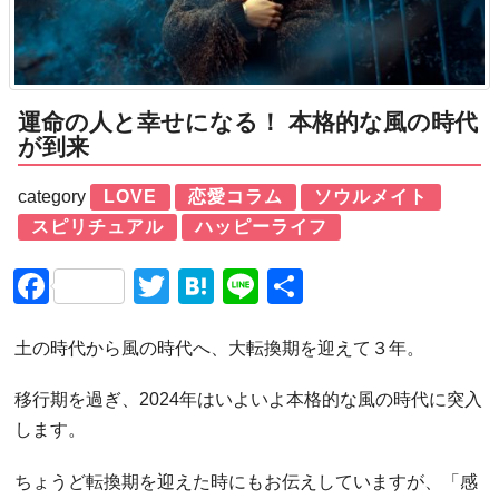
運命の人と幸せになる！ 本格的な風の時代
が到来
category
LOVE
恋愛コラム
ソウルメイト
スピリチュアル
ハッピーライフ
Facebook
Twitter
Hatena
Line
共
有
土の時代から風の時代へ、大転換期を迎えて３年。
移行期を過ぎ、2024年はいよいよ本格的な風の時代に突入
します。
ちょうど転換期を迎えた時にもお伝えしていますが、「感