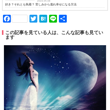
2024.05.08
好き？それとも執着？ 苦しみから逃れ幸せになる方法
Facebook
Twitter
Hatena
Line
共
有
この記事を見ている人は、こんな記事も見てい
ます