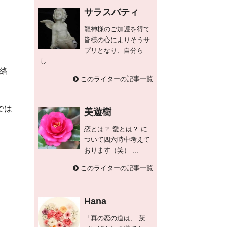
サラスバティ
龍神様のご加護を得て
皆様の心によりそうサ
プリとなり、自分ら
し...
絡
このライターの記事一覧
では
美遊樹
恋とは？ 愛とは？ に
ついて四六時中考えて
おります（笑） ...
このライターの記事一覧
Hana
「真の恋の道は、 茨