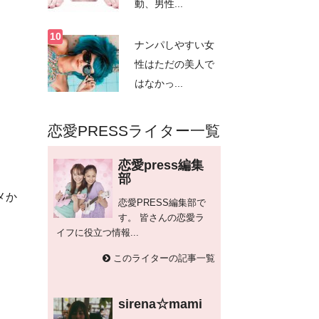
動、男性...
ナンパしやすい女
性はただの美人で
はなかっ...
恋愛PRESSライター一覧
恋愛press編集
部
メか
恋愛PRESS編集部で
す。 皆さんの恋愛ラ
イフに役立つ情報...
このライターの記事一覧
sirena☆mami