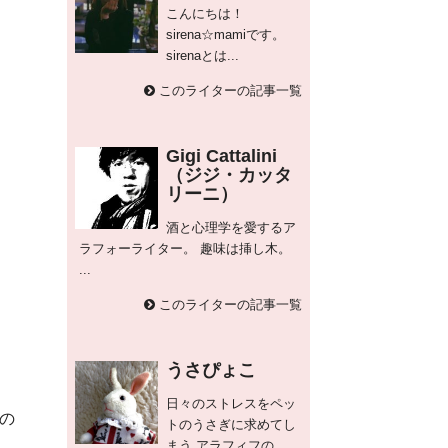
こんにちは！
sirena☆mamiです。
sirenaとは...
このライターの記事一覧
Gigi Cattalini
（ジジ・カッタ
リーニ）
酒と心理学を愛するア
ラフォーライター。 趣味は挿し木。
...
このライターの記事一覧
うさぴょこ
日々のストレスをペッ
の
トのうさぎに求めてし
まう アラフィフの...