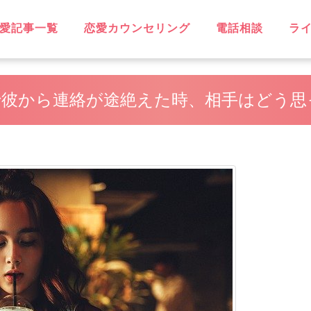
愛記事一覧
恋愛カウンセリング
電話相談
ラ
OVE
不倫
無料相談
片思い
復縁
失恋
浮気
遠距離恋愛
略奪愛
ソウルメイト
スピリチュアル
恋に効く♡
笑えるネタ
子持ち
出会い
デート・旅行
同性愛
結婚
男性心理
恋愛ウォッチャー
ハッピーライフ
ヘルシーライフ
GBT
で彼から連絡が途絶えた時、相手はどう思