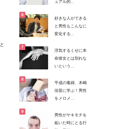
ュアル的...
好きな人ができる
と男性もこんなに
変化する...
と
浮気するくせに本
命彼女とは別れな
いという...
平成の毒婦、木嶋
佳苗に学ぶ！男性
をメロメ...
男性がヤキモチを
妬いた時にとる行