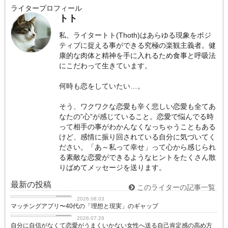
ライタープロフィール
トト
私、ライタートト(Thoth)はあらゆる現象をポジ
ティブに捉える事ができる究極の楽観主義者。健
康的な肉体と精神を手に入れるため食事と呼吸法
にこだわって生きています。
何時も恋をしていたい…。
そう、ワクワクな恋愛も辛く悲しい恋愛も全てあ
なたの”心”が感じていること。恋愛で悩んでる時
って相手の事がわかんなくなっちゃうこともある
けど、感情に振り回されている自分に気づいてく
ださい。「あ～私って幸せ」って心から感じられ
る素敵な恋愛ができるようなヒントをたくさん散
りばめてメッセージを送ります。
最新の投稿
このライターの記事一覧
love
2026.08.03
マッチングアプリ〜40代の「理想と現実」のギャップ
love
2026.07.29
自分に自信がなくて恋愛がうまくいかない女性へ送る自己肯定感の高め方