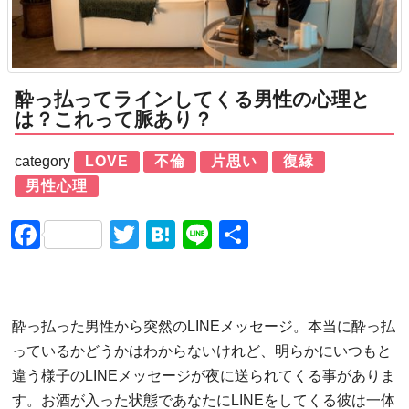
酔っ払ってラインしてくる男性の心理と
は？これって脈あり？
category
LOVE
不倫
片思い
復縁
男性心理
Facebook
Twitter
Hatena
Line
共
有
酔っ払った男性から突然のLINEメッセージ。本当に酔っ払
っているかどうかはわからないけれど、明らかにいつもと
違う様子のLINEメッセージが夜に送られてくる事がありま
す。お酒が入った状態であなたにLINEをしてくる彼は一体