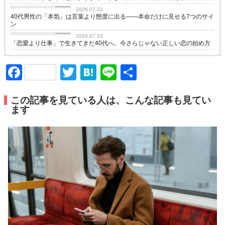
love
2026.07.22
40代男性の「本気」は言葉より態度に出る——本命だけに見せる7つのサイ
ン
love
2026.07.15
「恋愛より仕事」で生きてきた40代へ。今さらじゃない正しい恋の始め方
Facebook
Twitter
Hatena
Line
共
有
この記事を見ている人は、こんな記事も見てい
ます