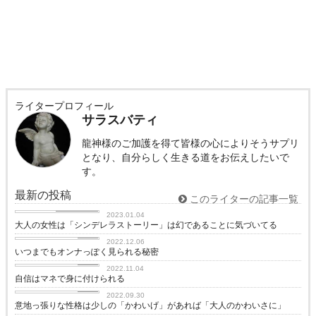
ライタープロフィール
サラスバティ
龍神様のご加護を得て皆様の心によりそうサプリ
となり、自分らしく生きる道をお伝えしたいで
す。
最新の投稿
このライターの記事一覧
恋に効く♡
2023.01.04
大人の女性は「シンデレラストーリー」は幻であることに気づいてる
love
2022.12.06
いつまでもオンナっぽく見られる秘密
love
2022.11.04
自信はマネで身に付けられる
love
2022.09.30
意地っ張りな性格は少しの「かわいげ」があれば「大人のかわいさに」