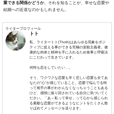
重できる関係かどうか
。それを知ることが、幸せな恋愛や
結婚への近道なのかもしれません。
ライタープロフィール
トト
私、ライタートト(Thoth)はあらゆる現象をポジ
ティブに捉える事ができる究極の楽観主義者。健
康的な肉体と精神を手に入れるため食事と呼吸法
にこだわって生きています。
何時も恋をしていたい…。
そう、ワクワクな恋愛も辛く悲しい恋愛も全てあ
なたの”心”が感じていること。恋愛で悩んでる時
って相手の事がわかんなくなっちゃうこともある
けど、感情に振り回されている自分に気づいてく
ださい。「あ～私って幸せ」って心から感じられ
る素敵な恋愛ができるようなヒントをたくさん散
りばめてメッセージを送ります。