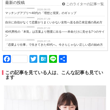
最新の投稿
このライターの記事一覧
love
2026.08.03
マッチングアプリ〜40代の「理想と現実」のギャップ
love
2026.07.29
自分に自信がなくて恋愛がうまくいかない女性へ送る自己肯定感の高め方
love
2026.07.22
40代男性の「本気」は言葉より態度に出る——本命だけに見せる7つのサイ
ン
love
2026.07.15
「恋愛より仕事」で生きてきた40代へ。今さらじゃない正しい恋の始め方
Facebook
Twitter
Hatena
Line
共
有
この記事を見ている人は、こんな記事も見てい
ます