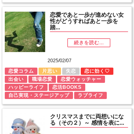
恋愛であと一歩が進めない女
性がどうすればあと一歩を
踏...
続きを読む...
2025/02/07
恋愛コラム
片思い
失恋
恋に効く♡
出会い
職場恋愛
恋愛ウォッチャー
ハッピーライフ
恋活BOOKS
自己実現・ステージアップ
ラブライフ
クリスマスまでに両想いにな
る（その２）～ 感情を表に...