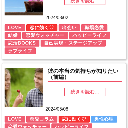
続きを読む...
2024/08/02
LOVE
恋に効く♡
出会い
職場恋愛
結婚
恋愛ウォッチャー
ハッピーライフ
恋活BOOKS
自己実現・ステージアップ
ラブライフ
彼の本当の気持ちが知りたい
（前編）
続きを読む...
2024/05/08
LOVE
恋愛コラム
恋に効く♡
男性心理
恋愛ウォッチャー
ハッピーライフ