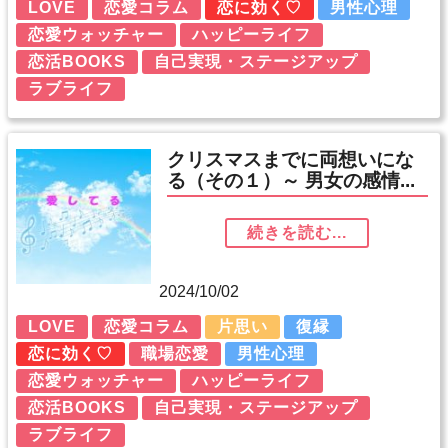
LOVE
恋愛コラム
恋に効く♡
男性心理
恋愛ウォッチャー
ハッピーライフ
恋活BOOKS
自己実現・ステージアップ
ラブライフ
クリスマスまでに両想いにな
る（その１）～ 男女の感情...
続きを読む...
2024/10/02
LOVE
恋愛コラム
片思い
復縁
恋に効く♡
職場恋愛
男性心理
恋愛ウォッチャー
ハッピーライフ
恋活BOOKS
自己実現・ステージアップ
ラブライフ