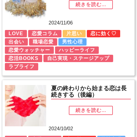
続きを読む...
2024/11/06
LOVE
恋愛コラム
片思い
恋に効く♡
出会い
職場恋愛
男性心理
恋愛ウォッチャー
ハッピーライフ
恋活BOOKS
自己実現・ステージアップ
ラブライフ
夏の終わりから始まる恋は長
続きする（後編）
続きを読む...
2024/10/02