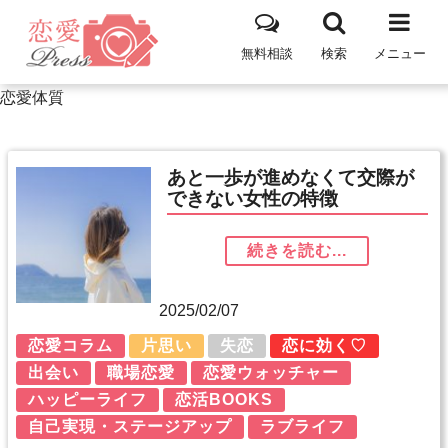
無料相談
検索
メニュー
恋愛体質
あと一歩が進めなくて交際が
できない女性の特徴
続きを読む...
2025/02/07
恋愛コラム
片思い
失恋
恋に効く♡
出会い
職場恋愛
恋愛ウォッチャー
ハッピーライフ
恋活BOOKS
自己実現・ステージアップ
ラブライフ